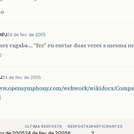
lo
tPJ
24 de fev. de 2005
onex vagaba… “fez” eu enviar duas vezes a mesma m
:
J
24 de fev. de 2005
www.opensymphony.com/webwork/wikidocs/Comp
l
ULTIMA RESPOSTA
RESPOSTAS
PARTICIPANTES
iro de 2005
24 de fev. de 2005
6
2