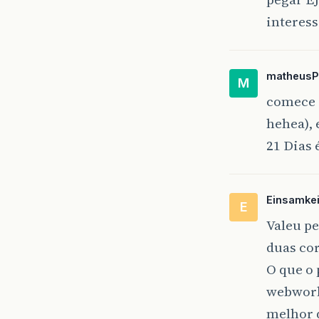
interess
matheusP
M
comece 
hehea),
21 Dias
Einsamkei
E
Valeu pe
duas co
O que o 
webwork
melhor q