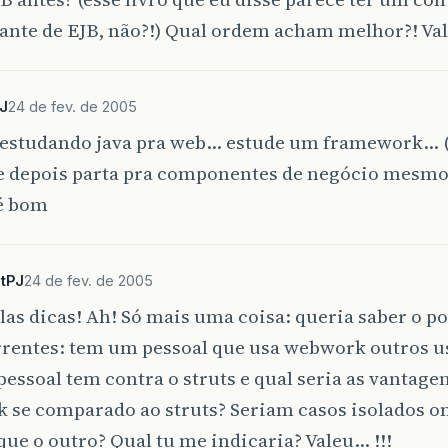
ante de EJB, não?!) Qual ordem acham melhor?! Va
J
24 de fev. de 2005
estudando java pra web… estude um framework…
 e depois parta pra componentes de negócio mesm
 é bom
tPJ
24 de fev. de 2005
las dicas! Ah! Só mais uma coisa: queria saber o p
rrentes: tem um pessoal que usa webwork outros u
pessoal tem contra o struts e qual seria as vantagen
 se comparado ao struts? Seriam casos isolados o
ue o outro? Qual tu me indicaria? Valeu… !!!