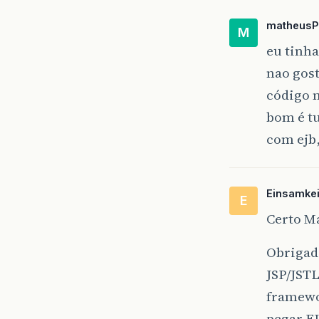
matheusP
M
eu tinha
nao gost
código n
bom é tu
com ejb,
Einsamkei
E
Certo M
Obrigado
JSP/JSTL
framewo
pegar EJ