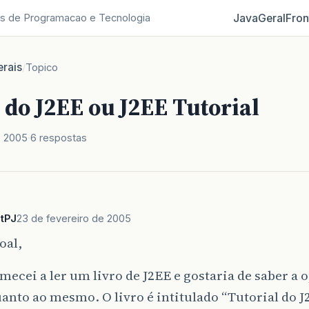
Java
Geral
Fron
s de Programacao e Tecnologia
rais
/
Topico
 do J2EE ou J2EE Tutorial
e 2005
6 respostas
tPJ
23 de fevereiro de 2005
oal,
ecei a ler um livro de J2EE e gostaria de saber a 
anto ao mesmo. O livro é intitulado “Tutorial do J