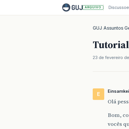
Discussoe
ARQUIVO
GUJ
Assuntos Ge
/
Tutorial
23 de fevereiro d
Einsamkei
E
Olá pess
Bom, com
vocês qu