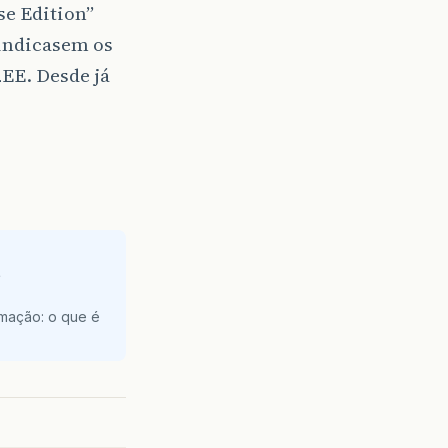
se Edition”
indicasem os
2EE. Desde já
e
amação: o que é