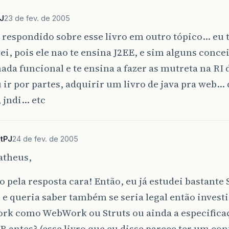
J
23 de fev. de 2005
 respondido sobre esse livro em outro tópico… eu t
ei, pois ele nao te ensina J2EE, e sim alguns conce
ada funcional e te ensina a fazer as mutreta na RI
 ir por partes, adquirir um livro de java pra web… 
 jndi… etc
tPJ
24 de fev. de 2005
atheus,
 pela resposta cara! Então, eu já estudei bastante 
 e queria saber também se seria legal então inves
rk como WebWork ou Struts ou ainda a especifica
B antes? (esse livro que eu disse parece ter um co