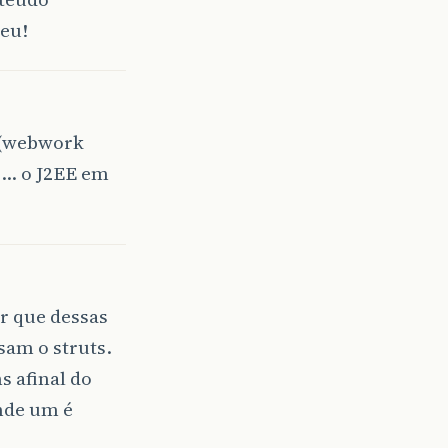
leu!
 (webwork
o… o J2EE em
or que dessas
sam o struts.
s afinal do
nde um é