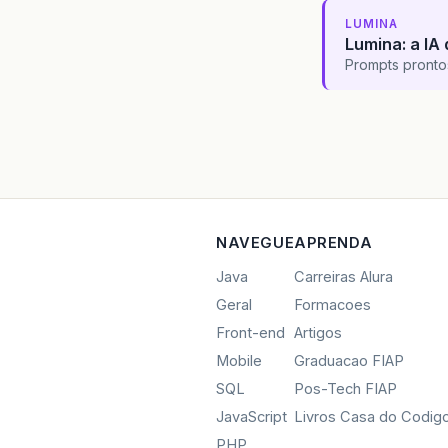
LUMINA
Lumina: a IA 
Prompts pronto
NAVEGUE
APRENDA
Java
Carreiras Alura
Geral
Formacoes
Front-end
Artigos
Mobile
Graduacao FIAP
SQL
Pos-Tech FIAP
JavaScript
Livros Casa do Codig
PHP