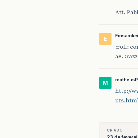
Att. Pab
Einsamkei
E
:roll: c
ae. :razz
matheusP
M
http://
uts.htm
CRIADO
23 de fevere