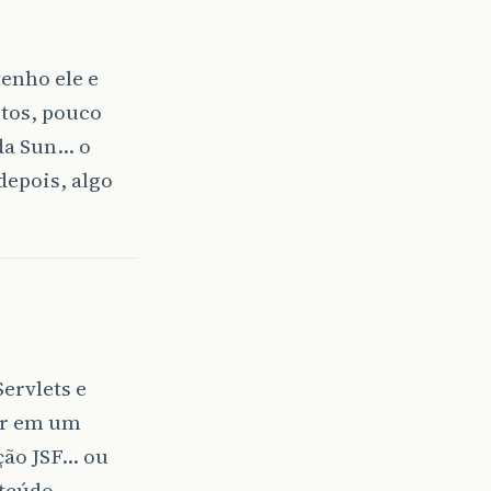
enho ele e
itos, pouco
 da Sun… o
depois, algo
Servlets e
tir em um
ção JSF… ou
nteúdo