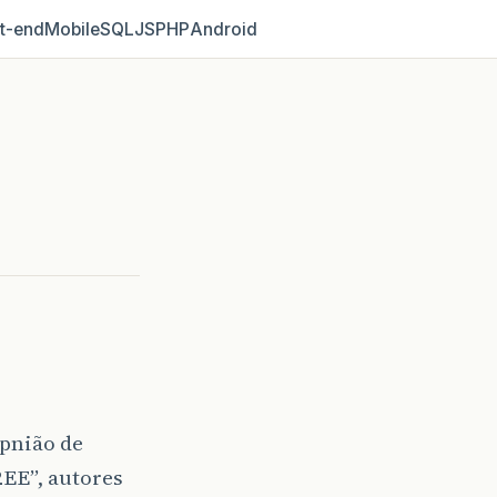
t‑end
Mobile
SQL
JS
PHP
Android
opnião de
2EE”, autores