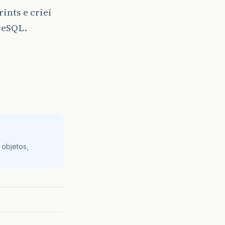
ints e criei
reSQL.
 objetos,