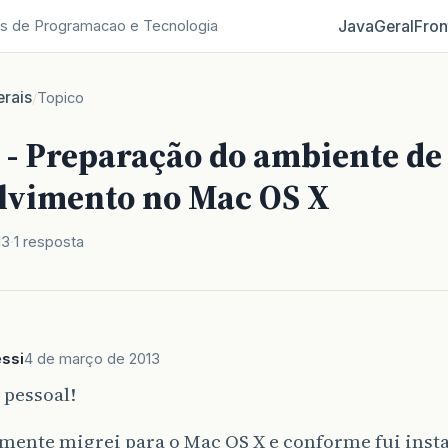
Java
Geral
Fron
s de Programacao e Tecnologia
rais
/
Topico
l - Preparação do ambiente de
lvimento no Mac OS X
13
1 resposta
ssi
4 de março de 2013
 pessoal!
mente migrei para o Mac OS X e conforme fui inst