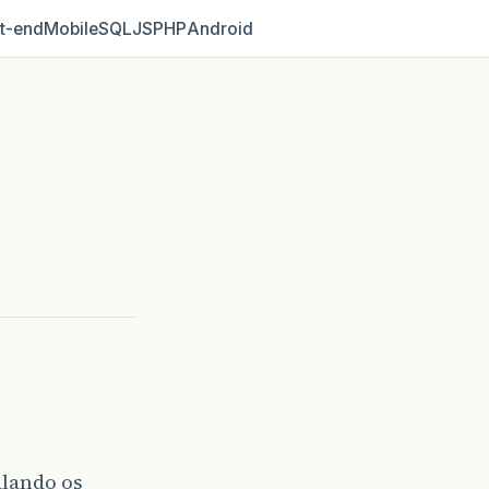
t‑end
Mobile
SQL
JS
PHP
Android
alando os