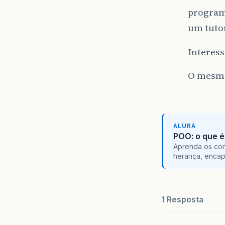
programa
um tutor
Interes
O mesmo
ALURA
POO: o que é
Aprenda os con
herança, encap
1 Resposta