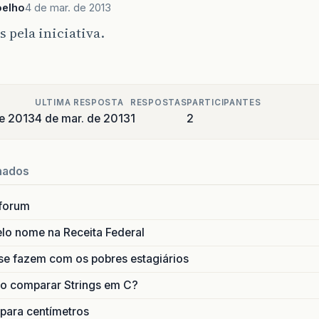
oelho
4 de mar. de 2013
 pela iniciativa.
ULTIMA RESPOSTA
RESPOSTAS
PARTICIPANTES
e 2013
4 de mar. de 2013
1
2
nados
forum
lo nome na Receita Federal
se fazem com os pobres estagiários
o comparar Strings em C?
 para centímetros