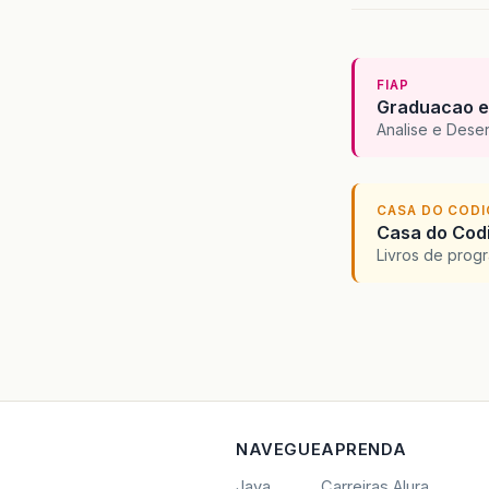
FIAP
Graduacao e
Analise e Dese
CASA DO COD
Casa do Codi
Livros de progr
NAVEGUE
APRENDA
Java
Carreiras Alura