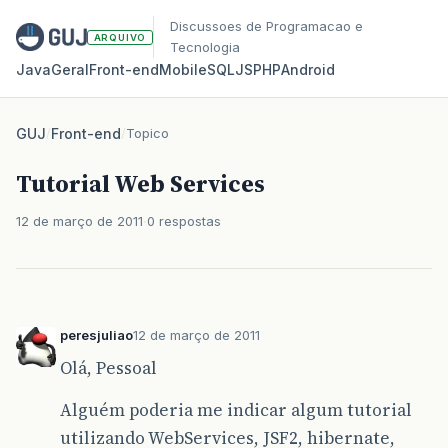
Discussoes de Programacao e
ARQUIVO
Tecnologia
Java
Geral
Front‑end
Mobile
SQL
JS
PHP
Android
GUJ
/
Front-end
/
Topico
Tutorial Web Services
12 de março de 2011
0 respostas
peresjuliao
12 de março de 2011
Olá, Pessoal
Alguém poderia me indicar algum tutorial
utilizando WebServices, JSF2, hibernate,