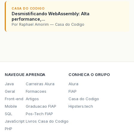
CASA DO CODIGO
Desmistificando WebAssembly: Alta
performance,...
Por Raphael Amorim — Casa do Codigo
NAVEGUE
APRENDA
CONHECA O GRUPO
Java
Carreiras Alura
Alura
Geral
Formacoes
FIAP
Front-end
Artigos
Casa do Codigo
Mobile
Graduacao FIAP
Hipsters.tech
SQL
Pos-Tech FIAP
JavaScript
Livros Casa do Codigo
PHP