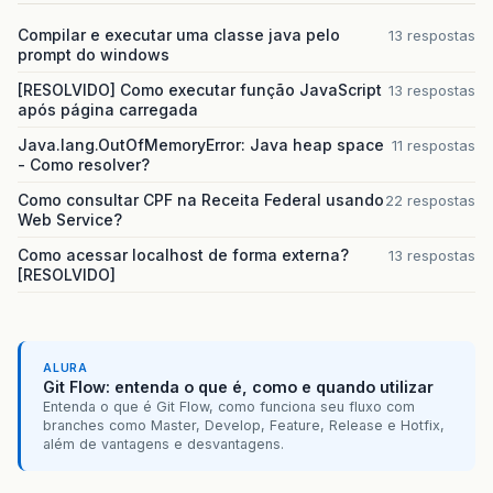
Compilar e executar uma classe java pelo
13 respostas
prompt do windows
[RESOLVIDO] Como executar função JavaScript
13 respostas
após página carregada
Java.lang.OutOfMemoryError: Java heap space
11 respostas
- Como resolver?
Como consultar CPF na Receita Federal usando
22 respostas
Web Service?
Como acessar localhost de forma externa?
13 respostas
[RESOLVIDO]
ALURA
Git Flow: entenda o que é, como e quando utilizar
Entenda o que é Git Flow, como funciona seu fluxo com
branches como Master, Develop, Feature, Release e Hotfix,
além de vantagens e desvantagens.