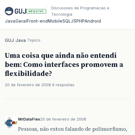
Discussoes de Programacao e
ARQUIVO
Tecnologia
Java
Geral
Front‑end
Mobile
SQL
JS
PHP
Android
GUJ
/
Java
/
Topico
Uma coisa que ainda não entendi
bem: Como interfaces promovem a
flexibilidade?
20 de fevereiro de 2008
6 respostas
MrDataFlex
20 de fevereiro de 2008
Pessoas, não estou falando de polimorfismo,