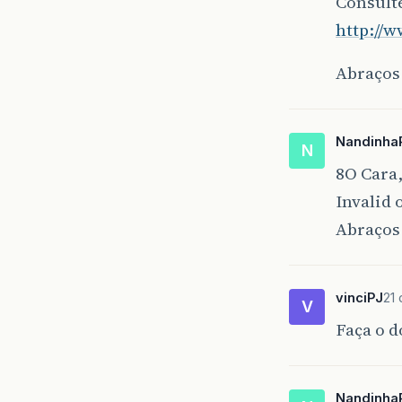
Consulte
http://
Abraços
Nandinha
N
8O Cara
Invalid 
Abraços 
vinciPJ
21
V
Faça o 
Nandinha