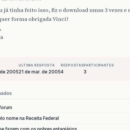
u já tinha feito isso, fiz o download umas 3 vezes 
quer forma obrigada Vinci!
,
da
ULTIMA RESPOSTA
RESPOSTAS
PARTICIPANTES
 de 2005
21 de mar. de 2005
4
3
nados
forum
lo nome na Receita Federal
se fazem com os pobres estagiários