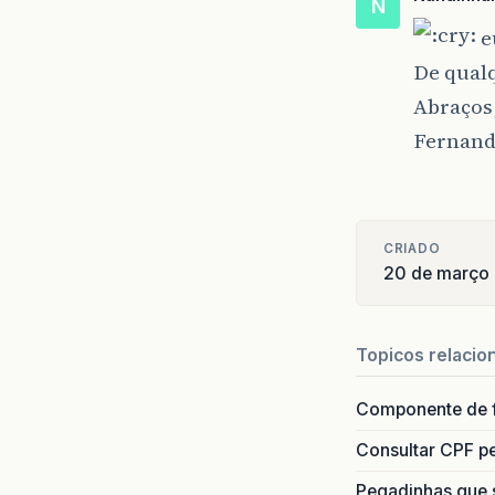
N
e
De qual
Abraços
Fernan
CRIADO
20 de março
Topicos relacio
Componente de 
Consultar CPF pe
Pegadinhas que 