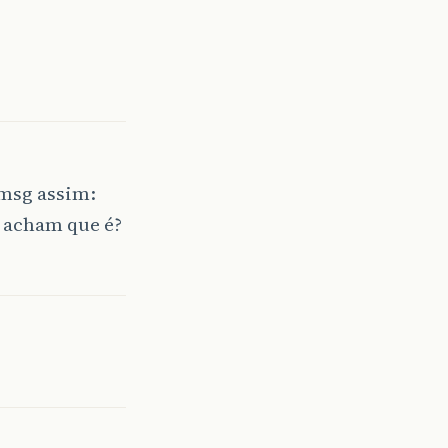
 msg assim:
s acham que é?