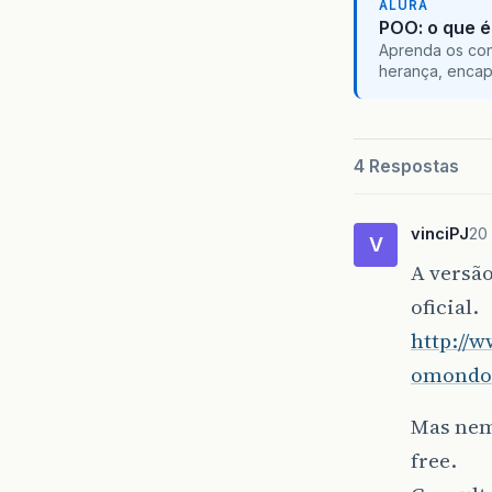
ALURA
POO: o que é
Aprenda os con
herança, encap
4 Respostas
vinciPJ
20
V
A versã
oficial.
http://
omondo.
Mas nem 
free.