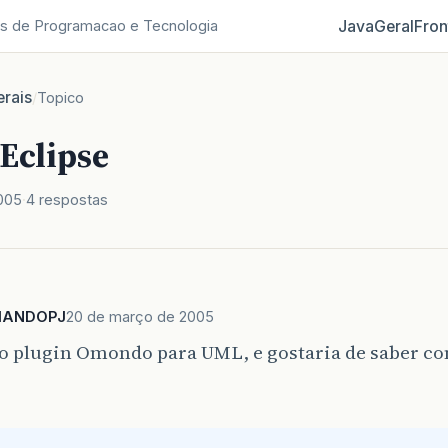
Java
Geral
Fron
s de Programacao e Tecnologia
rais
/
Topico
Eclipse
005
4 respostas
CIANDOPJ
20 de março de 2005
 o plugin Omondo para UML, e gostaria de saber com