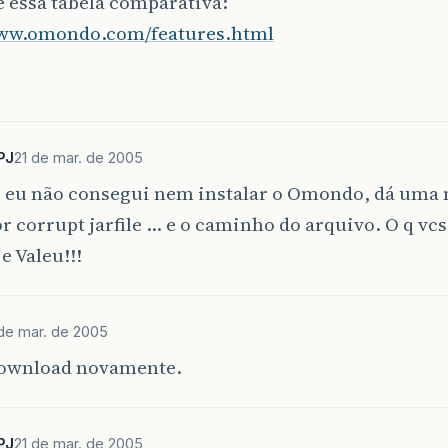
 essa tabela comparativa:
www.omondo.com/features.html
PJ
21 de mar. de 2005
, eu não consegui nem instalar o Omondo, dá uma
or corrupt jarfile … e o caminho do arquivo. O q vc
e Valeu!!!
 de mar. de 2005
download novamente.
PJ
21 de mar. de 2005