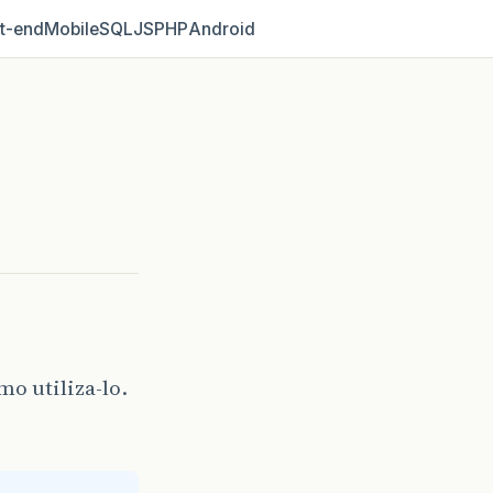
t‑end
Mobile
SQL
JS
PHP
Android
o utiliza-lo.