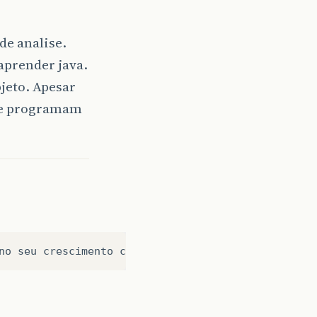
de analise.
 aprender java.
jeto. Apesar
ue programam
no
seu
crescimento
como
desenvolvedor
.
Vc
não
prec