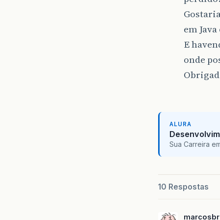
Gostari
em Java
E haven
onde po
Obrigado
ALURA
Desenvolvim
Sua Carreira e
10 Respostas
marcosbr