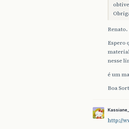
obtive
Obrig
Renato.
Espero q
material
nesse li
é um ma
Boa Sort
Kassiane_
http://