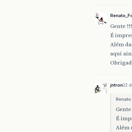
Renato_Fo
Gente !!!
É impres
Além das
aqui ain
Obrigado
jntron
22 d
Renato 
Gente 
É imp
Além d