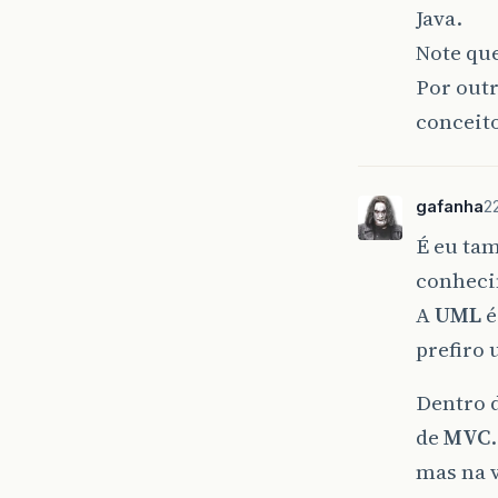
Java.
Note qu
Por out
conceit
gafanha
2
É eu ta
conhec
A
UML
é
prefiro 
Dentro 
de
MVC
mas na v