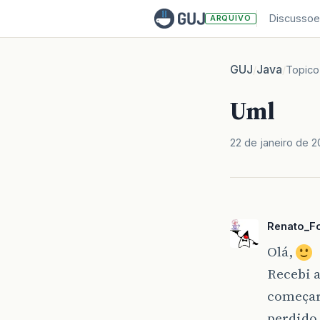
Discussoe
ARQUIVO
GUJ
Java
/
/
Topico
Uml
22 de janeiro de 
Renato_Fo
Olá,
Recebi a
começar
perdido