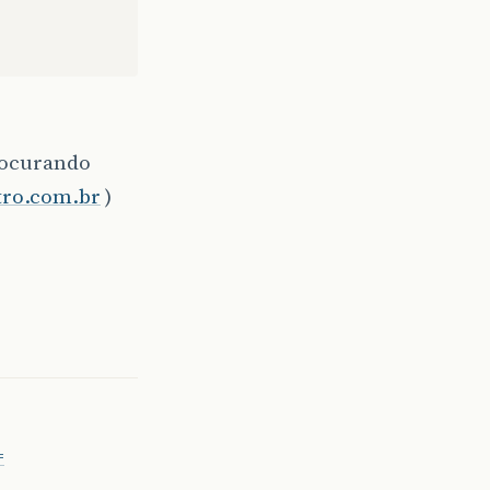
.
procurando
stro.com.br
)
=