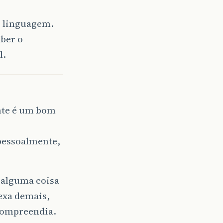
r linguagem.
ber o
l.
nte é um bom
 pessoalmente,
 alguma coisa
exa demais,
 compreendia.