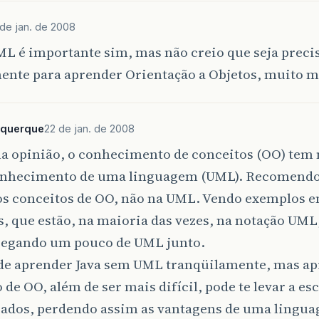
 de jan. de 2008
ML é importante sim, mas não creio que seja prec
mente para aprender Orientação a Objetos, muito 
uquerque
22 de jan. de 2008
a opinião, o conhecimento de conceitos (OO) tem 
onhecimento de uma linguagem (UML). Recomendo
os conceitos de OO, não na UML. Vendo exemplos em
s, que estão, na maioria das vezes, na notação UML
pegando um pouco de UML junto.
de aprender Java sem UML tranqüilamente, mas ap
 de OO, além de ser mais difícil, pode te levar a e
rados, perdendo assim as vantagens de uma ling