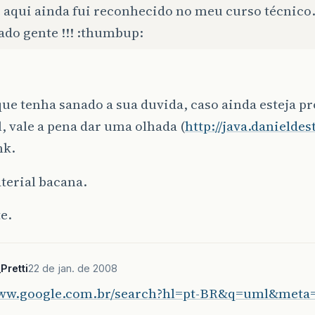
 aqui ainda fui reconhecido no meu curso técnico
ado gente !!! :thumbup:
ue tenha sanado a sua duvida, caso ainda esteja 
, vale a pena dar uma olhada (
http://java.danielde
nk.
terial bacana.
e.
Pretti
22 de jan. de 2008
www.google.com.br/search?hl=pt-BR&q=uml&meta