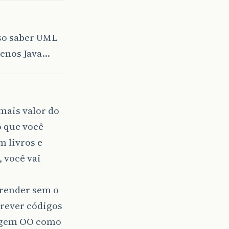
iso saber UML
menos Java…
mais valor do
 que você
 livros e
, você vai
render sem o
screver códigos
uagem OO como