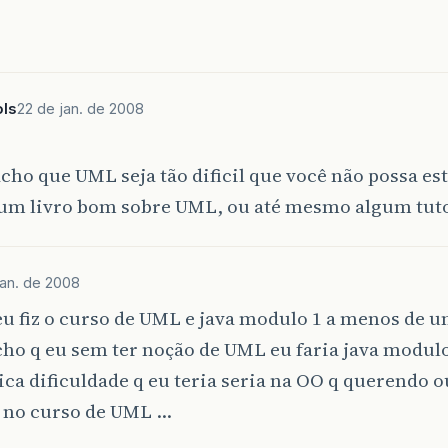
ols
22 de jan. de 2008
cho que UML seja tão dificil que você não possa es
um livro bom sobre UML, ou até mesmo algum tuto
jan. de 2008
u fiz o curso de UML e java modulo 1 a menos de u
ho q eu sem ter noção de UML eu faria java modulo
ca dificuldade q eu teria seria na OO q querendo o
 no curso de UML …