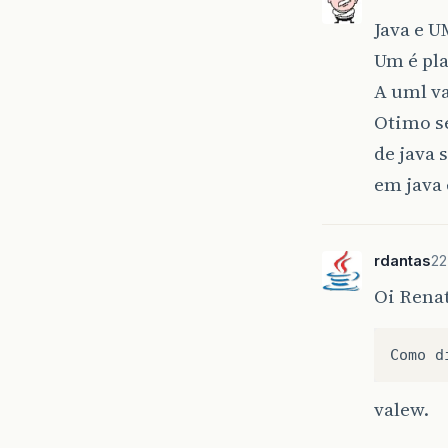
Java e U
Um é pla
A uml va
Otimo se
de java
em java
rdantas
22
Oi Rena
Como
d
valew.