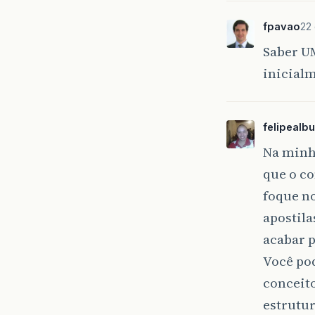
fpavao
22
Saber U
inicial
felipealb
Na minh
que o c
foque n
apostila
acabar 
Você po
conceito
estrutu