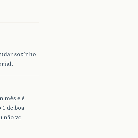
tudar sozinho
rial.
m mês e é
 1 de boa
u não vc