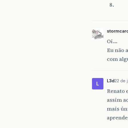
stormcar
Oi…
Eu não a
com alg
L3d
22 de 
L
Renato e
assim ac
mais úni
aprende