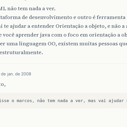
ML não tem nada a ver.
taforma de desenvolvimento e outro é ferramenta 
i te ajudar a entender Orientação a objeto, e não a
 você aprender java com o foco em orientação a ob
 ser uma linguagem OO, existem muitas pessoas q
 estruturalmente.
 de jan. de 2008
to,
isse
o
marcos
,
não
tem
nada
a
ver
,
mas
vai
ajudar