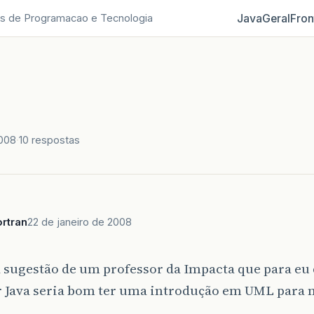
Java
Geral
Fron
s de Programacao e Tecnologia
2008
10 respostas
rtran
22 de janeiro de 2008
 sugestão de um professor da Impacta que para eu
 Java seria bom ter uma introdução em UML para n
.