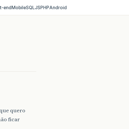
t‑end
Mobile
SQL
JS
PHP
Android
 que quero
ão ficar