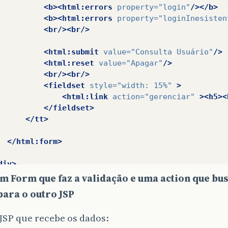
<b><html:errors
property=
"login"
/></b>
<b><html:errors
property=
"loginInesisten
<br/><br/>
<html:submit
value=
"Consulta Usuário"
/>
<html:reset
value=
"Apagar"
/>
<br/><br/>
<fieldset
style=
"width: 15%"
>
<html:link
action=
"gerenciar"
><h5><
</fieldset>
</tt>
</html:form>
div>
m Form que faz a validação e uma action que bus
:html>
ara o outro JSP
JSP que recebe os dados: