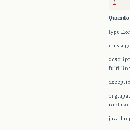
}
Quando 
type Exc
messag
descript
fulfillin
excepti
org.apa
}
root ca
}
java.la