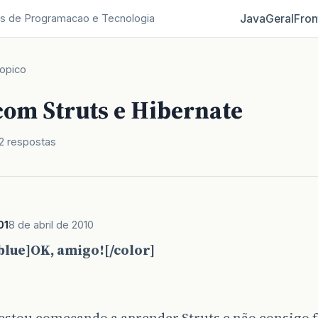
Java
Geral
Fron
s de Programacao e Tecnologia
opico
com Struts e Hibernate
2 respostas
01
8 de abril de 2010
blue]OK, amigo![/color]
estou começando a aprender Struts e não consigo fa