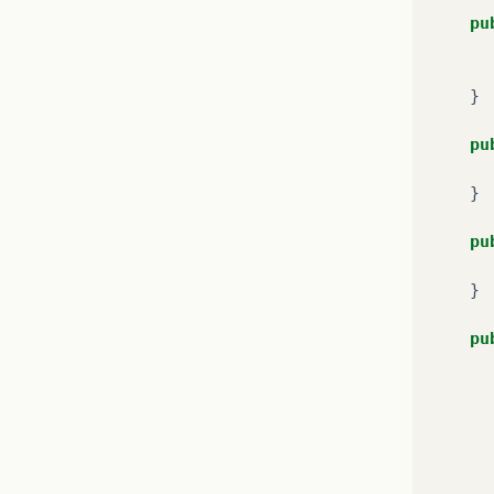
pu
}
pu
}
pu
}
pu
</
</html