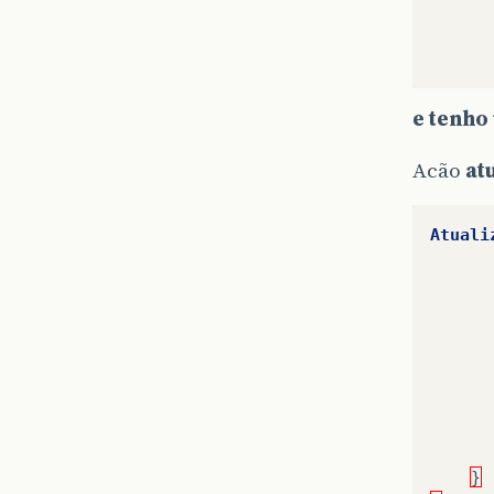
e tenho
Acão
at
Atuali
}