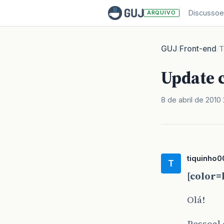
Discussoe
ARQUIVO
GUJ
Front-end
/
/
T
Update 
8 de abril de 2010
tiquinho0
T
[color=
Olá!
Pessoal 