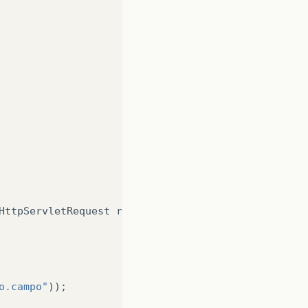
operty=
"usuario.perfil"
value=
"
<%=
u2
.
getPerfil
()
%>
b>
Voltar
ao
Menu
</b></h5></html:link>
HttpServletRequest
request
)
{
o.campo"
));