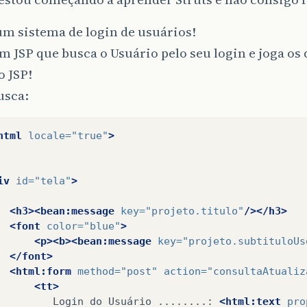
m sistema de login de usuários!
 JSP que busca o Usuário pelo seu login e joga os
o JSP!
usca:
html
locale=
"true"
>
iv
id=
"tela"
>
<h3><bean:message
key=
"projeto.titulo"
/></h3>
<font
color=
"blue"
>
<p><b><bean:message
key=
"projeto.subtituloUs
</font>
<html:form
method=
"post"
action=
"consultaAtualiz
<tt>
Login
do
Usuário
........:
<html:text
pro