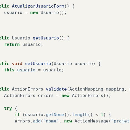
Informe
seu
perfil.......:
<html:text
pr
blic
AtualizarUsuarioForm
()
{
<b><html:errors
property=
"perfil"
/></b>
usuario
=
new
Usuario
();
<br/><br/>
<html:submit
value=
"Atualizar Usuário"
/>
blic
Usuario
getUsuario
()
{
<html:reset
value=
"Apagar"
/>
return
usuario
;
<br/><br/>
<fieldset
style=
"width: 15%"
>
<html:link
action=
"gerenciar"
><h5><
blic
void
setUsuario
(
Usuario
usuario
)
{
</fieldset>
this
.
usuario
=
usuario
;
</tt>
</html:form>
blic
ActionErrors
validate
(
ActionMapping
mapping
,
ActionErrors
errors
=
new
ActionErrors
();
div>
try
{
:html>
if
(
usuario
.
getNome
().
length
()
<
1
)
{
errors
.
add
(
"nome"
,
new
ActionMessage
(
"projet