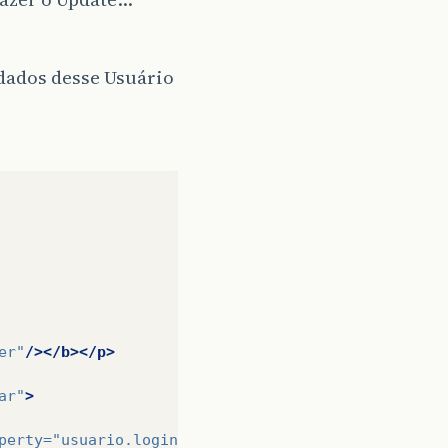
 dados desse Usuário
er"
/></b></p>
ar"
>
perty=
"usuario.login"
/>