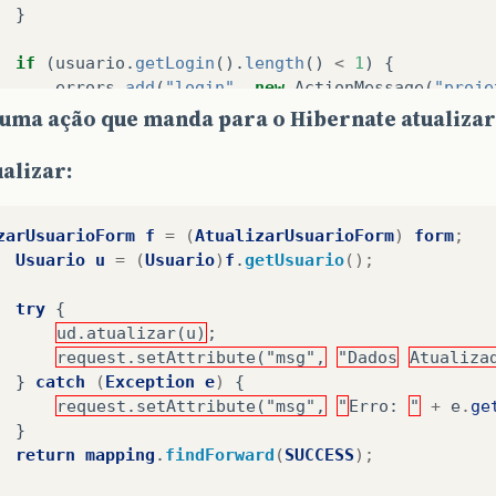
}
if
(
usuario
.
getLogin
().
length
()
<
1
)
{
errors
.
add
(
"login"
,
new
ActionMessage
(
"proje
}
else
{
 uma ação que manda para o Hibernate atualizar
UsuarioDao
d
=
new
UsuarioDao
();
ualizar:
try
{
if
(
d
.
loginExistente
(
usuario
.
getLogin
())
zarUsuarioForm
f
=
(
AtualizarUsuarioForm
)
form
;
errors
.
add
(
"usandologin"
,
new
Action
Usuario
u
=
(
Usuario
)
f
.
getUsuario
();
}
}
catch
(
Exception
e
)
{
try
{
errors
.
add
(
"usandologin"
,
new
ActionMess
ud.atualizar(u)
;
}
request.setAttribute("msg",
"Dados
Atualiza
}
}
catch
(
Exception
e
)
{
request.setAttribute("msg",
"
Erro
:
"
+
e
.
ge
if
(
usuario
.
getSenha
().
length
()
<
1
)
{
}
errors
.
add
(
"senha"
,
new
ActionMessage
(
"proje
return
mapping
.
findForward
(
SUCCESS
);
}