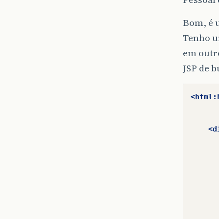
Bom, é u
Tenho um
em outr
JSP de b
<html:
<d