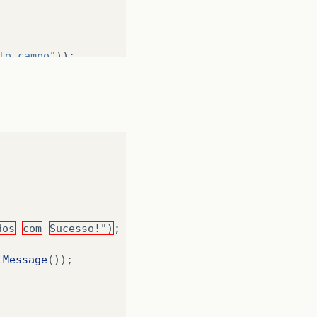
to.campo"
));
)
{
Message
(
"projeto.erroCadastrar"
));
age
(
e
.
getMessage
()));
dos
com
Sucesso!")
;
tMessage
());
to.campo"
));