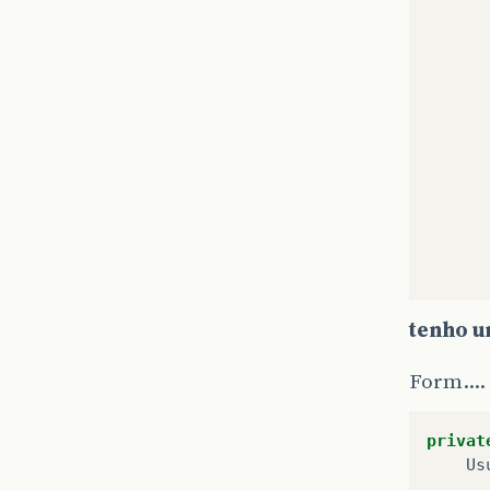
tenho u
Form....
privat
Us