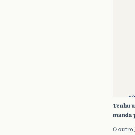
</
Tenhu u
</html
manda p
O outro 