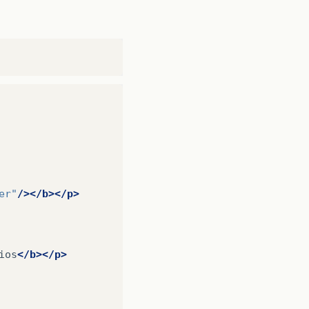
er"
/></b></p>
ios
</b></p>