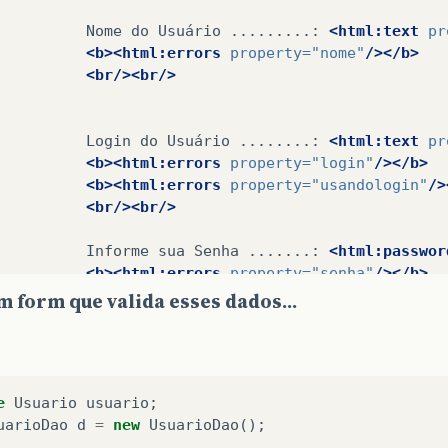
Nome
do
Usuário
.........:
<html:text
pr
<b><html:errors
property=
"nome"
/></b>
<br/><br/>
Login
do
Usuário
........:
<html:text
pr
<b><html:errors
property=
"login"
/></b>
<b><html:errors
property=
"usandologin"
/>
<br/><br/>
Informe
sua
Senha
.......:
<html:passwor
<b><html:errors
property=
"senha"
/></b>
<br/><br/>
m form que valida esses dados...
Confirme
sua
Senha.......:
<html:passwor
<b><html:errors
property=
"confirmaSenha"
<b><html:errors
property=
"confirmaSenha2
e
Usuario
usuario
;
<br/><br/>
uarioDao
d
=
new
UsuarioDao
();