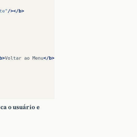
te"
/></b>
b>
Voltar
ao
Menu
</b></h5></html:link>
ca o usuário e