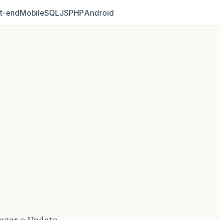
t‑end
Mobile
SQL
JS
PHP
Android
zer o Update...