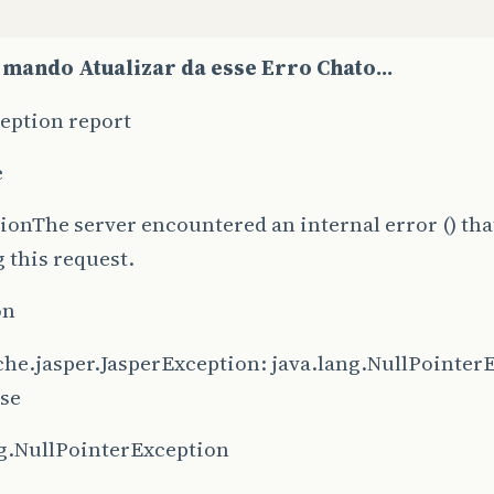
if
(
!
usuario
.
getSenha
().
equals
(
usuario
.
getConfirm
errors
.
add
(
"confirmaSenha"
,
new
ActionMessag
mando Atualizar da esse Erro Chato...
}
else
if
(
usuario
.
getConfirmaSenha
().
length
()
<
1
){
errors
.
add
(
"confirmaSenha2"
,
new
ActionMess
eption report
}
e
if
(
usuario
.
getPerfil
().
length
()
<
1
)
{
errors
.
add
(
"perfil"
,
new
ActionMessage
(
"proj
ionThe server encountered an internal error () tha
}
}
catch
(
Exception
e
)
{
g this request.
}
on
return
errors
;
che.jasper.JasperException: java.lang.NullPointer
use
ng.NullPointerException