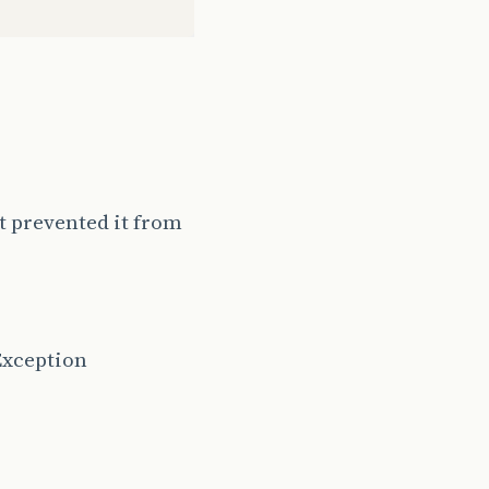
aSenha
())){
e
(
"projeto.Csenha"
));
age
(
"projeto.campo"
));
eto.campo"
));
t prevented it from
Exception