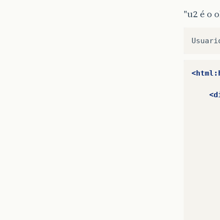
"u2 é o 
<html:
<d