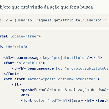
objeto que está vindo da ação que fez a busca"
html
locale=
"true"
>
iv
id=
"tela"
>
<h3><bean:message
key=
"projeto.titulo"
/></h3>
<font
color=
"blue"
>
<p><b><bean:message
key=
"projeto.subtituloUs
</font>
<html:form
method=
"post"
action=
"atualizar"
>
<tt>
<p><b>
Formulário
de
Atualização
de
Usuár
<br>
<font
color=
"red"
><h4>
${msg}
</h4></font>