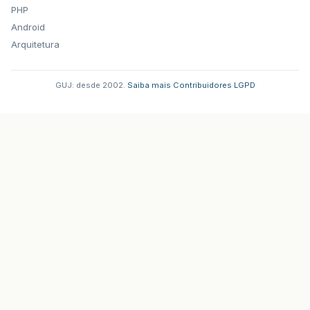
PHP
Android
Arquitetura
GUJ: desde 2002.
·
Saiba mais
·
Contribuidores
·
LGPD