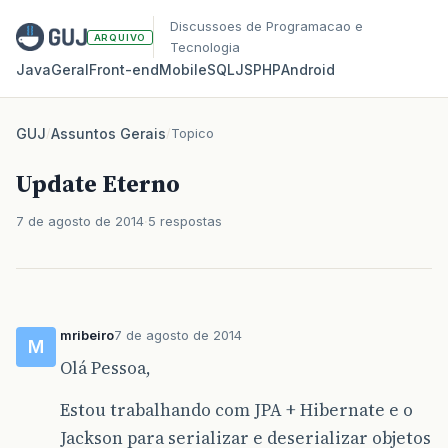
Discussoes de Programacao e
ARQUIVO
Tecnologia
Java
Geral
Front‑end
Mobile
SQL
JS
PHP
Android
GUJ
/
Assuntos Gerais
/
Topico
Update Eterno
7 de agosto de 2014
5 respostas
mribeiro
7 de agosto de 2014
M
Olá Pessoa,
Estou trabalhando com JPA + Hibernate e o
Jackson para serializar e deserializar objetos