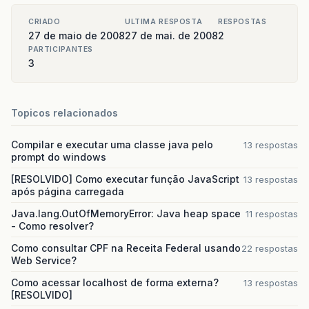
CRIADO
ULTIMA RESPOSTA
RESPOSTAS
27 de maio de 2008
27 de mai. de 2008
2
PARTICIPANTES
3
Topicos relacionados
Compilar e executar uma classe java pelo
13 respostas
prompt do windows
[RESOLVIDO] Como executar função JavaScript
13 respostas
após página carregada
Java.lang.OutOfMemoryError: Java heap space
11 respostas
- Como resolver?
Como consultar CPF na Receita Federal usando
22 respostas
Web Service?
Como acessar localhost de forma externa?
13 respostas
[RESOLVIDO]