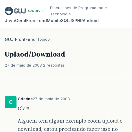
Discussoes de Programacao e
ARQUIVO
Tecnologia
Java
Geral
Front‑end
Mobile
SQL
JS
PHP
Android
GUJ
/
Front-end
/
Topico
Uplaod/Download
27 de maio de 2008
2 respostas
Cristine
27 de maio de 2008
C
Ola!!!
Alguem tem algum exemplo coom upload e
download, estou precisando fazer isso no