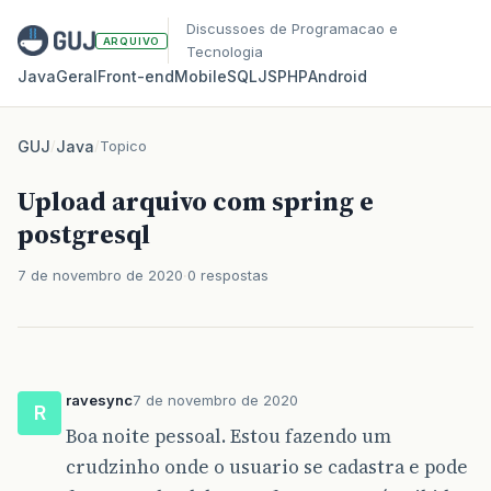
Discussoes de Programacao e
ARQUIVO
Tecnologia
Java
Geral
Front‑end
Mobile
SQL
JS
PHP
Android
GUJ
/
Java
/
Topico
Upload arquivo com spring e
postgresql
7 de novembro de 2020
0 respostas
ravesync
7 de novembro de 2020
R
Boa noite pessoal. Estou fazendo um
crudzinho onde o usuario se cadastra e pode