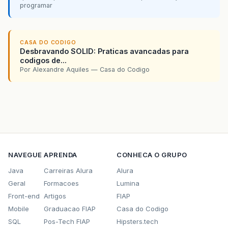
programar
CASA DO CODIGO
Desbravando SOLID: Praticas avancadas para
codigos de...
Por Alexandre Aquiles — Casa do Codigo
NAVEGUE
APRENDA
CONHECA O GRUPO
Java
Carreiras Alura
Alura
Geral
Formacoes
Lumina
Front-end
Artigos
FIAP
Mobile
Graduacao FIAP
Casa do Codigo
SQL
Pos-Tech FIAP
Hipsters.tech