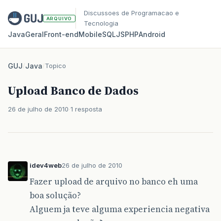
Discussoes de Programacao e
ARQUIVO
Tecnologia
Java
Geral
Front‑end
Mobile
SQL
JS
PHP
Android
GUJ
/
Java
/
Topico
Upload Banco de Dados
26 de julho de 2010
1 resposta
idev4web
26 de julho de 2010
Fazer upload de arquivo no banco eh uma
boa solução?
Alguem ja teve alguma experiencia negativa