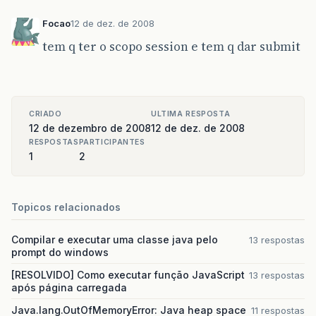
Focao
12 de dez. de 2008
tem q ter o scopo session e tem q dar submit
CRIADO
ULTIMA RESPOSTA
12 de dezembro de 2008
12 de dez. de 2008
RESPOSTAS
PARTICIPANTES
1
2
Topicos relacionados
Compilar e executar uma classe java pelo
13 respostas
prompt do windows
[RESOLVIDO] Como executar função JavaScript
13 respostas
após página carregada
Java.lang.OutOfMemoryError: Java heap space
11 respostas