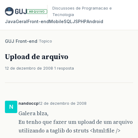
Discussoes de Programacao e
ARQUIVO
Tecnologia
Java
Geral
Front‑end
Mobile
SQL
JS
PHP
Android
GUJ
/
Front-end
/
Topico
Upload de arquivo
12 de dezembro de 2008
1 resposta
nandoccp
12 de dezembro de 2008
N
Galera blza,
Eu tenho que fazer um upload de um arquivo
utilizando a taglib do struts <html:file />