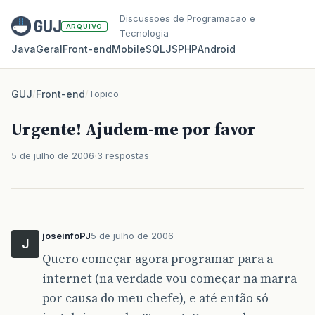
Discussoes de Programacao e
ARQUIVO
Tecnologia
Java
Geral
Front‑end
Mobile
SQL
JS
PHP
Android
GUJ
/
Front-end
/
Topico
Urgente! Ajudem-me por favor
5 de julho de 2006
3 respostas
joseinfoPJ
5 de julho de 2006
J
Quero começar agora programar para a
internet (na verdade vou começar na marra
por causa do meu chefe), e até então só