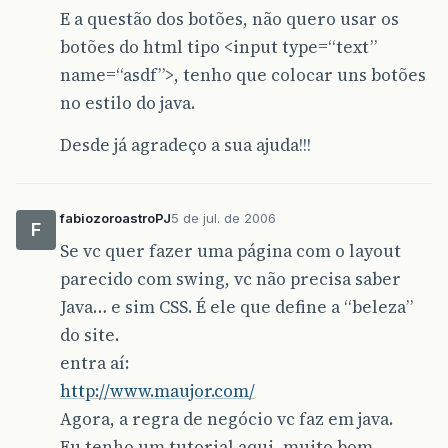
E a questão dos botões, não quero usar os
botões do html tipo <input type=“text”
name=“asdf”>, tenho que colocar uns botões
no estilo do java.
Desde já agradeço a sua ajuda!!!
fabiozoroastroPJ
5 de jul. de 2006
F
Se vc quer fazer uma página com o layout
parecido com swing, vc não precisa saber
Java… e sim CSS. É ele que define a “beleza”
do site.
entra aí:
http://www.maujor.com/
Agora, a regra de negócio vc faz em java.
Eu tenho um tutorial aqui, muito bom