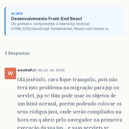
ALURA
Desenvolvimento Front-End React
Do primeiro componente à liderança técnica!
HTML/CSS/JavaScript fundamental, React com hooks e...
3 Respostas
wsinfoPJ
5 de jul. de 2006
W
Olá joséinfo, cara fique tranquilo, pois não
terá mto problema na migração para jsp ou
servlet, jsp vc tbm pode usar os objetos de
um html normal, porém podendo colocar os
seus códigos java, onde serão compilados na
hora em q abrir pelo navegador na primeira
execução da sua jsp… e suas servlets vc