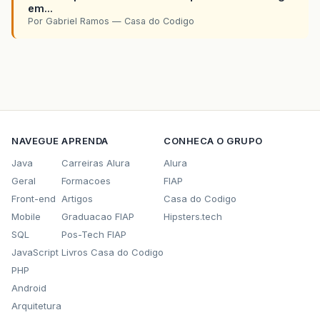
em...
Por Gabriel Ramos — Casa do Codigo
NAVEGUE
APRENDA
CONHECA O GRUPO
Java
Carreiras Alura
Alura
Geral
Formacoes
FIAP
Front-end
Artigos
Casa do Codigo
Mobile
Graduacao FIAP
Hipsters.tech
SQL
Pos-Tech FIAP
JavaScript
Livros Casa do Codigo
PHP
Android
Arquitetura