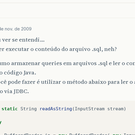
de nov. de 2009
 ver se entendi…
r executar o conteúdo do arquivo .sql, neh?
umo armazenar queries em arquivos .sql e ler o c
o código Java.
cê pode fazer é utilizar o método abaixo para ler o
o via JDBC.
static
String
readAsString
(
InputStream
stream
)
y