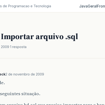
Java
Geral
Fron
s de Programacao e Tecnologia
 Importar arquivo .sql
 2009
1 resposta
eck
2 de novembro de 2009
de.
seguintes situação.
um arquivo bd.sql que preciso importar para o ban