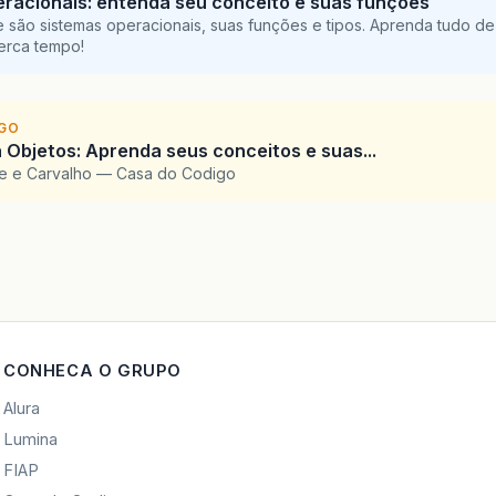
racionais: entenda seu conceito e suas funções
 são sistemas operacionais, suas funções e tipos. Aprenda tudo de
perca tempo!
IGO
 Objetos: Aprenda seus conceitos e suas...
te e Carvalho — Casa do Codigo
CONHECA O GRUPO
Alura
Lumina
FIAP