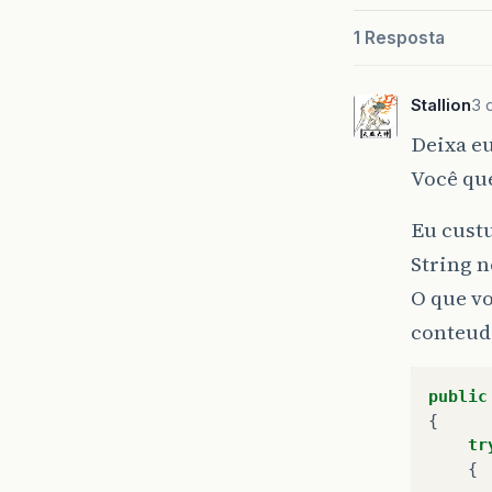
1 Resposta
Stallion
3 
Deixa eu
Você que
Eu cust
String n
O que vo
conteud
public
{
tr
{