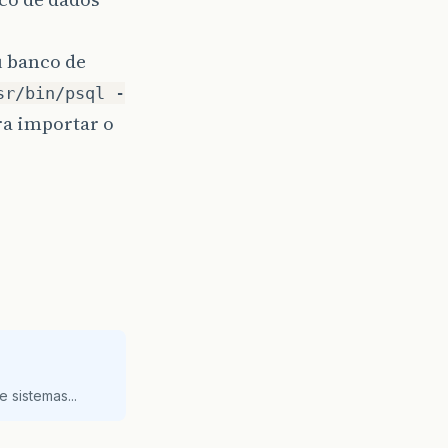
u banco de
sr/bin/psql -
ra importar o
?
 sistemas...