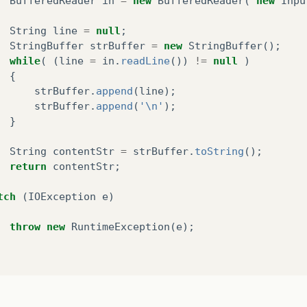
BufferedReader
in
=
new
BufferedReader
(
new
Inpu
String
line
=
null
;
StringBuffer
strBuffer
=
new
StringBuffer
();
while
(
(
line
=
in
.
readLine
())
!=
null
)
{
strBuffer
.
append
(
line
);
strBuffer
.
append
(
'\n'
);
}
String
contentStr
=
strBuffer
.
toString
();
return
contentStr
;
tch
(
IOException
e
)
throw
new
RuntimeException
(
e
);