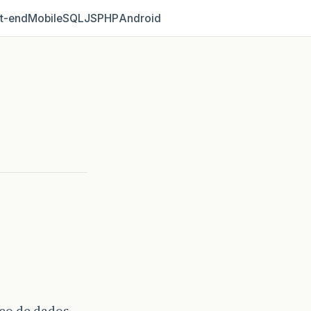
t‑end
Mobile
SQL
JS
PHP
Android
co de dados