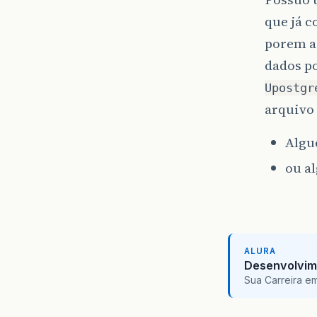
que já c
porem a
dados po
Upostgr
arquivo
Algu
ou al
ALURA
Desenvolvim
Sua Carreira e