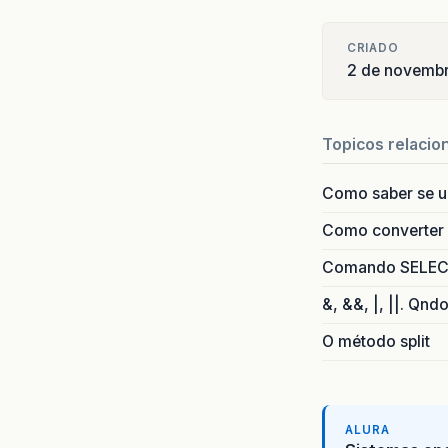
CRIADO
2 de novemb
Topicos relacio
Como saber se 
Como converter i
Comando SELECT 
&, &&, |, ||. Qnd
O método split
ALURA