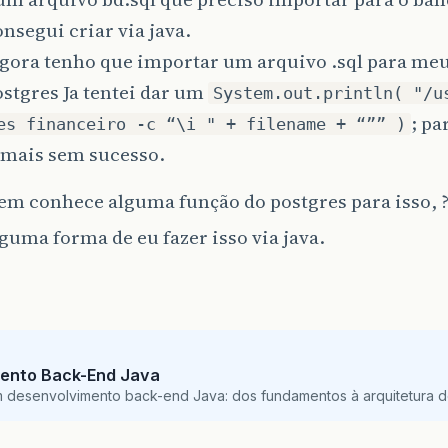
onsegui criar via java.
gora tenho que importar um arquivo .sql para me
stgres Ja tentei dar um
System.out.println( "/u
; pa
es financeiro -c “\i " + filename + “”” )
 mais sem sucesso.
em conhece alguma função do postgres para isso, 
guma forma de eu fazer isso via java.
ento Back-End Java
m desenvolvimento back-end Java: dos fundamentos à arquitetura de