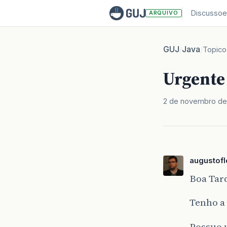
Discussoe
ARQUIVO
GUJ
Java
/
/
Topico
Urgente
2 de novembro de
augustofl
Boa Tar
Tenho a 
Possuo 