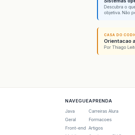
Sistemas ope
Descubra o que
objetiva. Não 
CASA DO COD
Orientacao a
Por Thiago Lei
NAVEGUE
APRENDA
Java
Carreiras Alura
Geral
Formacoes
Front-end
Artigos