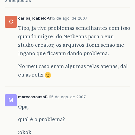
2 Respostas
carlosjrcabeloPJ
15 de ago. de 2007
C
Tipo, ja tive problemas semelhantes com isso
quando migrei do Netbeans para o Sun
studio creator, os arquivos .form senao me
ingano que ficavam dando problema.
No meu caso eram algumas telas apenas, dai
eu as refiz
marcossousaPJ
15 de ago. de 2007
M
Opa,
qual é o problema?
:okok