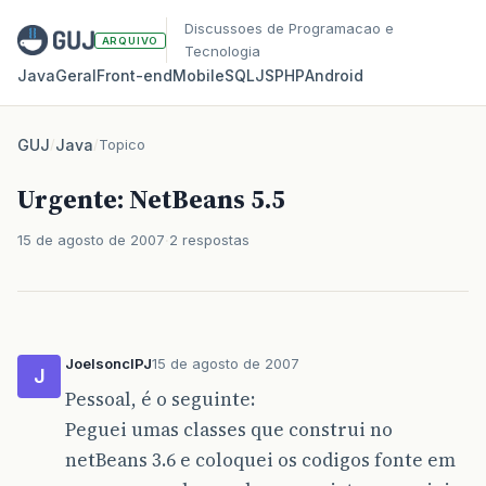
Discussoes de Programacao e
ARQUIVO
Tecnologia
Java
Geral
Front‑end
Mobile
SQL
JS
PHP
Android
GUJ
/
Java
/
Topico
Urgente: NetBeans 5.5
15 de agosto de 2007
2 respostas
JoelsonclPJ
15 de agosto de 2007
J
Pessoal, é o seguinte:
Peguei umas classes que construi no
netBeans 3.6 e coloquei os codigos fonte em