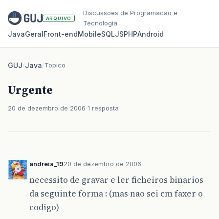
Discussoes de Programacao e
ARQUIVO
Tecnologia
Java
Geral
Front‑end
Mobile
SQL
JS
PHP
Android
GUJ
/
Java
/
Topico
Urgente
20 de dezembro de 2006
1 resposta
andreia_19
20 de dezembro de 2006
necessito de gravar e ler ficheiros binarios
da seguinte forma : (mas nao sei cm faxer o
codigo)