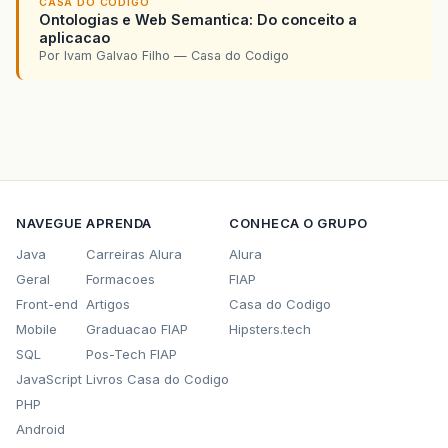
CASA DO CODIGO
Ontologias e Web Semantica: Do conceito a
aplicacao
Por Ivam Galvao Filho — Casa do Codigo
NAVEGUE
APRENDA
CONHECA O GRUPO
Java
Carreiras Alura
Alura
Geral
Formacoes
FIAP
Front-end
Artigos
Casa do Codigo
Mobile
Graduacao FIAP
Hipsters.tech
SQL
Pos-Tech FIAP
JavaScript
Livros Casa do Codigo
PHP
Android