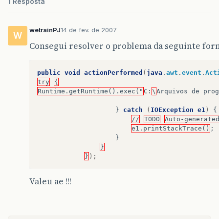
1 Resposta
wetrainPJ
14 de fev. de 2007
W
Consegui resolver o problema da seguinte for
public
void
actionPerformed
(
java
.
awt
.
event
.
Act
try
{
Runtime.getRuntime().exec("
C
:
\
Arquivos
de
prog
}
catch
(
IOException
e1
)
{
//
TODO
Auto-generate
e1.printStackTrace()
;
}
}
}
);
Valeu ae !!!