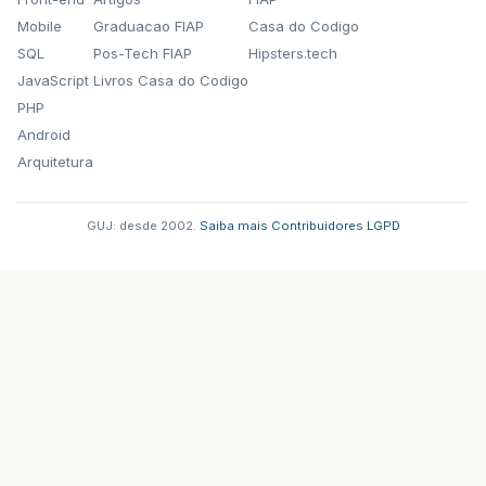
Mobile
Graduacao FIAP
Casa do Codigo
SQL
Pos-Tech FIAP
Hipsters.tech
JavaScript
Livros Casa do Codigo
PHP
Android
Arquitetura
GUJ: desde 2002.
·
Saiba mais
·
Contribuidores
·
LGPD