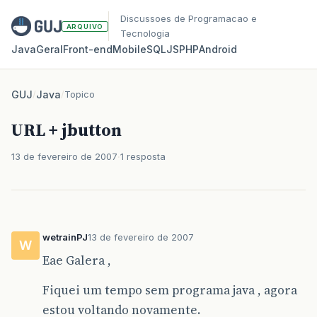
Discussoes de Programacao e
ARQUIVO
Tecnologia
Java
Geral
Front‑end
Mobile
SQL
JS
PHP
Android
GUJ
/
Java
/
Topico
URL + jbutton
13 de fevereiro de 2007
1 resposta
wetrainPJ
13 de fevereiro de 2007
W
Eae Galera ,
Fiquei um tempo sem programa java , agora
estou voltando novamente.