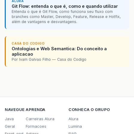
ALURA
Git Flow: entenda o que é, como e quando utilizar
Entenda o que é Git Flow, como funciona seu fluxo com
branches como Master, Develop, Feature, Release e Hotfix,
além de vantagens e desvantagens.
CASA DO CODIGO
Ontologias e Web Semantica: Do conceito a
aplicacao
Por Ivam Galvao Filho — Casa do Codigo
NAVEGUE
APRENDA
CONHECA O GRUPO
Java
Carreiras Alura
Alura
Geral
Formacoes
Lumina
Front-end
Artigos
FIAP