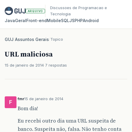
Discussoes de Programacao e
ARQUIVO
Tecnologia
Java
Geral
Front‑end
Mobile
SQL
JS
PHP
Android
GUJ
/
Assuntos Gerais
/
Topico
URL maliciosa
15 de janeiro de 2014
7 respostas
fmr
15 de janeiro de 2014
F
Bom dia!
Eu recebi outro dia uma URL suspeita de
banco. Suspeita não, falsa. Não tenho conta