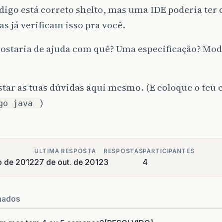
digo está correto shelto, mas uma IDE poderia ter
las já verificam isso pra você.
gostaria de ajuda com quê? Uma especificação? Mo
tar as tuas dúvidas aqui mesmo. (E coloque o teu 
)
go java
ULTIMA RESPOSTA
RESPOSTAS
PARTICIPANTES
o de 2012
27 de out. de 2012
3
4
nados