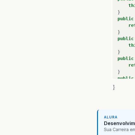
th
}
public
re
}
public
th
}
public
re
}
public
th
}
}
ALURA
Desenvolvim
Sua Carreira e