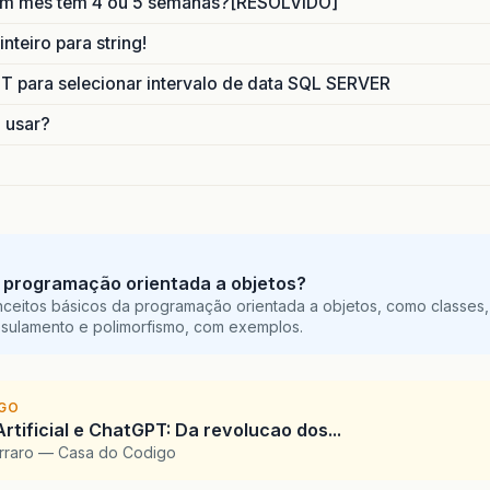
um mes tem 4 ou 5 semanas?[RESOLVIDO]
nteiro para string!
para selecionar intervalo de data SQL SERVER
o usar?
 programação orientada a objetos?
ceitos básicos da programação orientada a objetos, como classes,
sulamento e polimorfismo, com exemplos.
IGO
Artificial e ChatGPT: Da revolucao dos...
arraro — Casa do Codigo