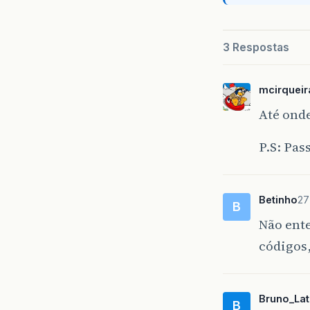
3 Respostas
mcirqueir
Até onde
P.S: Pas
Betinho
27
B
Não ente
códigos,
Bruno_Lat
B