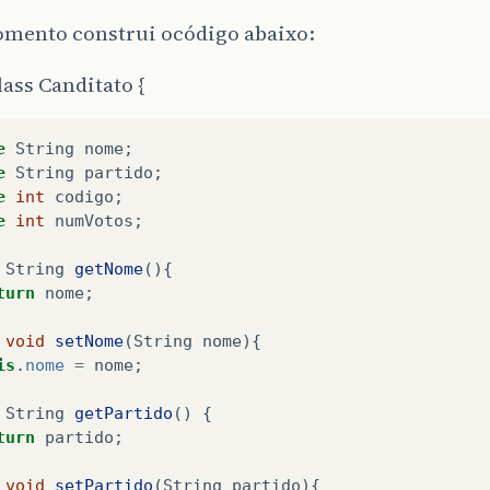
omento construi ocódigo abaixo:
lass Canditato {
e
String
nome
;
e
String
partido
;
e
int
codigo
;
e
int
numVotos
;
String
getNome
(){
turn
nome
;
void
setNome
(
String
nome
){
is
.
nome
=
nome
;
String
getPartido
()
{
turn
partido
;
void
setPartido
(
String
partido
){