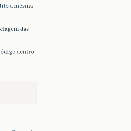
 dito a mesma
delagem das
código dentro