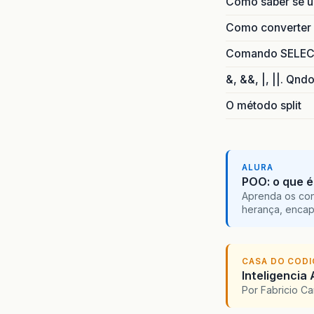
Como saber se 
Como converter i
Comando SELECT 
&, &&, |, ||. Qnd
O método split
ALURA
POO: o que é
Aprenda os con
herança, encap
CASA DO COD
Inteligencia 
Por Fabricio C