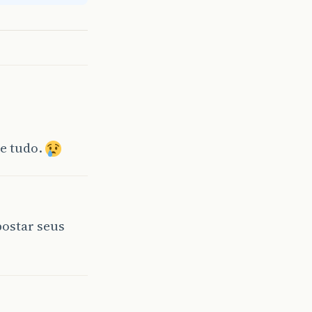
se tudo.
postar seus