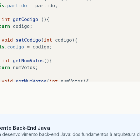
is
.
partido
=
partido
;
int
getCodigo
(){
turn
codigo
;
void
setCodigo
(
int
codigo
){
is
.
codigo
=
codigo
;
int
getNumVotos
(){
turn
numVotos
;
void
setNumVotos
(
int
numVotos
){
is
.
numVotos
=
numVotos
;
ento Back-End Java
m desenvolvimento back-end Java: dos fundamentos à arquitetura de