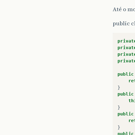
Até o m
public c
privat
privat
privat
privat
public
re
}
public
th
}
public
re
}
public