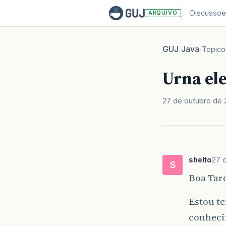
Discussoe
ARQUIVO
GUJ
Java
/
/
Topico
Urna el
27 de outubro de 
shelto
27 
S
Boa Tard
Estou t
conheci