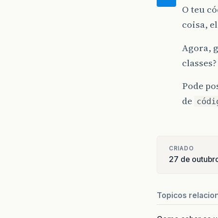
O teu có
coisa, e
Agora, 
classes?
Pode pos
de
códi
CRIADO
27 de outubr
Topicos relacio