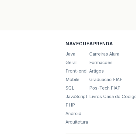
NAVEGUE
APRENDA
Java
Carreiras Alura
Geral
Formacoes
Front-end
Artigos
Mobile
Graduacao FIAP
SQL
Pos-Tech FIAP
JavaScript
Livros Casa do Codig
PHP
Android
Arquitetura