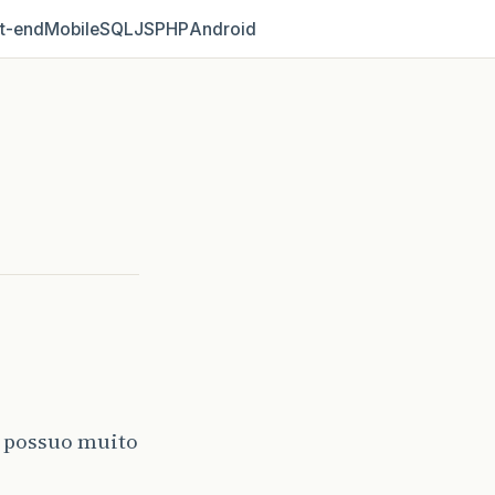
t‑end
Mobile
SQL
JS
PHP
Android
o possuo muito