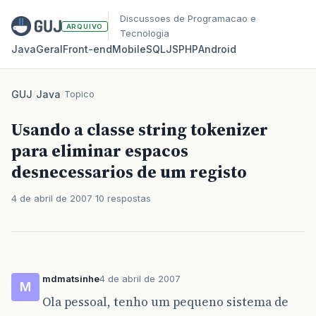
Discussoes de Programacao e
ARQUIVO
Tecnologia
Java
Geral
Front‑end
Mobile
SQL
JS
PHP
Android
GUJ
/
Java
/
Topico
Usando a classe string tokenizer
para eliminar espacos
desnecessarios de um registo
4 de abril de 2007
10 respostas
mdmatsinhe
4 de abril de 2007
M
Ola pessoal, tenho um pequeno sistema de