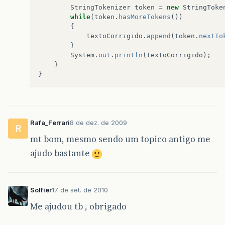
StringTokenizer
token
=
new
StringToke
while
(
token
.
hasMoreTokens
())
{
textoCorrigido
.
append
(
token
.
nextTo
}
System
.
out
.
println
(
textoCorrigido
);
}
}
Rafa_Ferrari
8 de dez. de 2009
R
mt bom, mesmo sendo um topico antigo me
ajudo bastante
Solfier
17 de set. de 2010
Me ajudou tb , obrigado