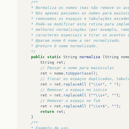
/**
    * Normaliza os nomes (mas não remove os ac
    * Nós apenas passamos os nomes para maiúsc
    * removemos os espaços e tabulações excede
    * Pode-se modificar esta rotina para imple
    * melhores normalizações (por exemplo, rem
    * caracteres especiais e tirar os acentos 
    * @param nome O nome a ser normalizado.
    * @return O nome normalizado. 
    */
public
static
String
normaliza
(
String
nom
String
ret
;
// Passar o nome para maiúsculas
ret
=
nome
.
toUpperCase
();
// Trocar os espaços duplicados, tabul
ret
=
ret
.
replaceAll
(
"\\s+"
,
" "
);
// Remover o espaço no início
ret
=
ret
.
replaceAll
(
"^\\s+"
,
""
);
// Remover o espaço no fim
ret
=
ret
.
replaceAll
(
"\\s+$"
,
""
);
return
ret
;
}
/**
    * Exemplo de uso.