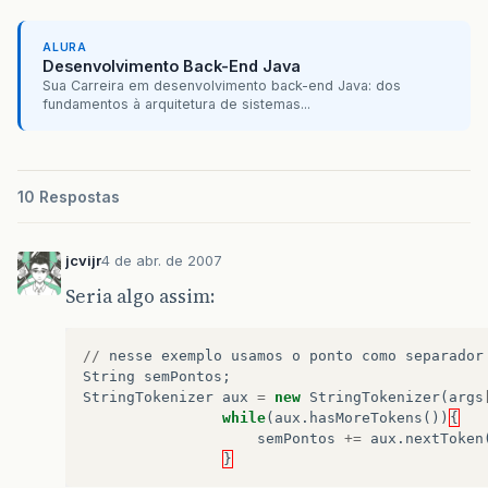
ALURA
Desenvolvimento Back-End Java
Sua Carreira em desenvolvimento back-end Java: dos
fundamentos à arquitetura de sistemas...
10 Respostas
jcvijr
4 de abr. de 2007
Seria algo assim:
//
nesse
exemplo
usamos
o
ponto
como
separador
String
semPontos
;
StringTokenizer
aux
=
new
StringTokenizer
(
args
while
(
aux
.
hasMoreTokens
())
{
semPontos
+=
aux
.
nextToken
}