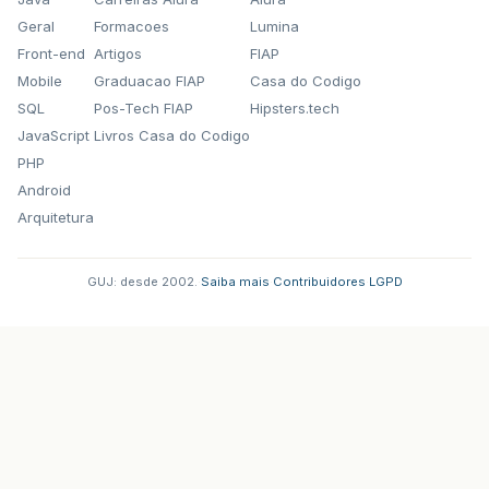
Geral
Formacoes
Lumina
Front-end
Artigos
FIAP
Mobile
Graduacao FIAP
Casa do Codigo
SQL
Pos-Tech FIAP
Hipsters.tech
JavaScript
Livros Casa do Codigo
PHP
Android
Arquitetura
GUJ: desde 2002.
·
Saiba mais
·
Contribuidores
·
LGPD