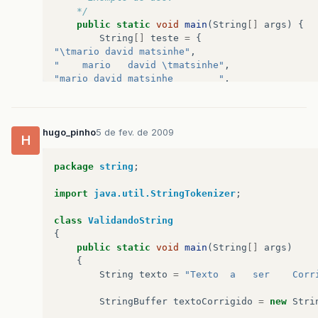
    */
public
static
void
main
(
String
[]
args
)
{
String
[]
teste
=
{
"\tmario david matsinhe"
,
"    mario   david \tmatsinhe"
,
"mario david matsinhe        "
,
"mario david matsinhe"
};
for
(
int
i
=
0
;
i
&
lt
teste
.
length
;
++
hugo_pinho
5 de fev. de 2009
System
.
out
.
println
(
"["
+
norm
H
}
}
package
string
;
}
import
java.util.StringTokenizer
;
class
ValidandoString
{
public
static
void
main
(
String
[]
args
)
{
String
texto
=
"Texto  a   ser    Corr
StringBuffer
textoCorrigido
=
new
Stri