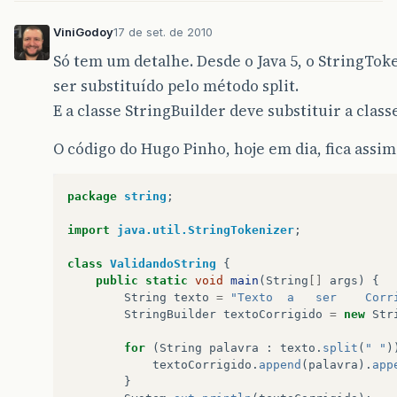
ViniGodoy
17 de set. de 2010
Só tem um detalhe. Desde o Java 5, o StringTok
ser substituído pelo método split.
E a classe StringBuilder deve substituir a class
O código do Hugo Pinho, hoje em dia, fica assim
package
string
;
import
java.util.StringTokenizer
;
class
ValidandoString
{
public
static
void
main
(
String
[]
args
)
{
String
texto
=
"Texto  a   ser    Corr
StringBuilder
textoCorrigido
=
new
Str
for
(
String
palavra
:
texto
.
split
(
" "
)
textoCorrigido
.
append
(
palavra
).
app
}