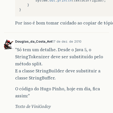
System
.
out
.
println
(
textoCorrigido
);
}
}
Por isso é bom tomar cuidado ao copiar de tópic
Douglas_da_Costa_Ant
17 de dez. de 2010
"Só tem um detalhe. Desde o Java 5, o
StringTokenizer deve ser substituído pelo
método split.
E a classe StringBuilder deve substituir a
classe StringBuffer.
O código do Hugo Pinho, hoje em dia, fica
assim:"
Texto de ViniGodoy