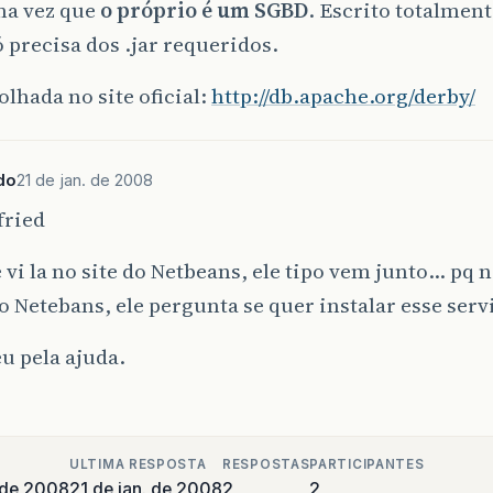
ma vez que
o próprio é um SGBD
. Escrito totalment
 precisa dos .jar requeridos.
lhada no site oficial:
http://db.apache.org/derby/
do
21 de jan. de 2008
fried
 vi la no site do Netbeans, ele tipo vem junto… pq 
 o Netebans, ele pergunta se quer instalar esse serv
u pela ajuda.
ULTIMA RESPOSTA
RESPOSTAS
PARTICIPANTES
o de 2008
21 de jan. de 2008
2
2