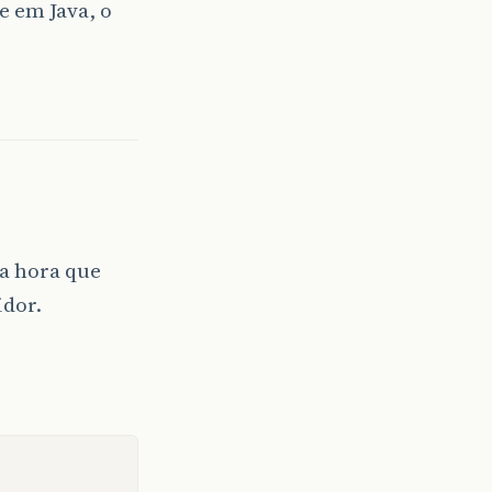
e em Java, o
na hora que
idor.