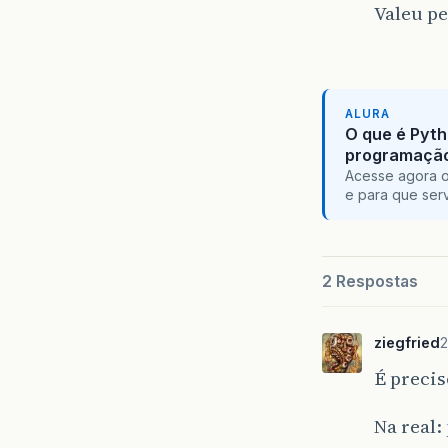
Valeu pe
ALURA
O que é Pyth
programaçã
Acesse agora o
e para que serv
2 Respostas
ziegfried
2
É preci
Na real: