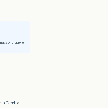
e
amação: o que é
e o Derby