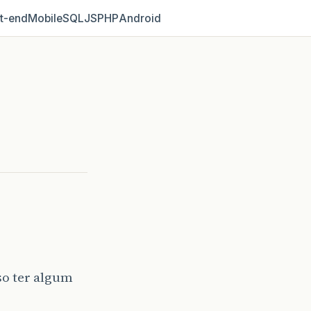
t‑end
Mobile
SQL
JS
PHP
Android
so ter algum