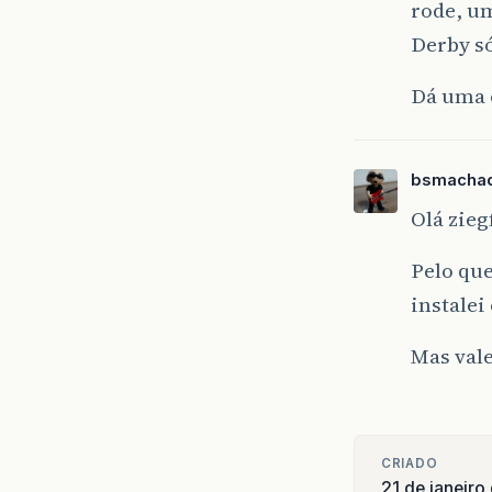
rode, u
Derby só
Dá uma o
bsmacha
Olá zieg
Pelo que
instalei
Mas vale
CRIADO
21 de janeir