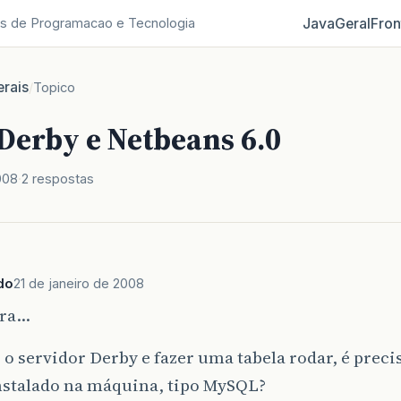
Java
Geral
Fron
s de Programacao e Tecnologia
rais
/
Topico
Derby e Netbeans 6.0
008
2 respostas
do
21 de janeiro de 2008
era…
 o servidor Derby e fazer uma tabela rodar, é preci
nstalado na máquina, tipo MySQL?