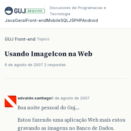
Discussoes de Programacao e
ARQUIVO
Tecnologia
Java
Geral
Front‑end
Mobile
SQL
JS
PHP
Android
GUJ
/
Front-end
/
Topico
Usando ImageIcon na Web
6 de agosto de 2007
2 respostas
edvaldo.santiago
6 de agosto de 2007
Boa noite pessoal do Guj…
Estou fazendo uma aplicação Web mais estou
gravando as imagens no Banco de Dados.