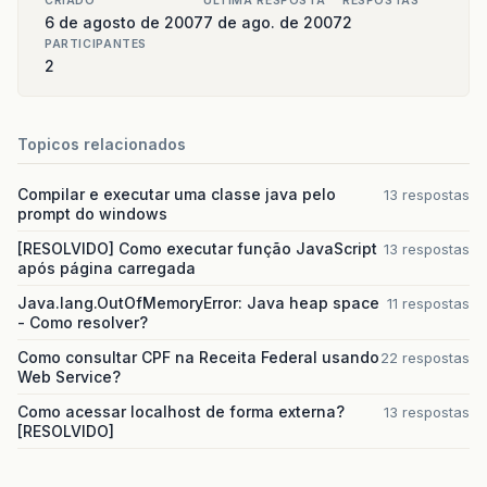
CRIADO
ULTIMA RESPOSTA
RESPOSTAS
6 de agosto de 2007
7 de ago. de 2007
2
PARTICIPANTES
2
Topicos relacionados
Compilar e executar uma classe java pelo
13 respostas
prompt do windows
[RESOLVIDO] Como executar função JavaScript
13 respostas
após página carregada
Java.lang.OutOfMemoryError: Java heap space
11 respostas
- Como resolver?
Como consultar CPF na Receita Federal usando
22 respostas
Web Service?
Como acessar localhost de forma externa?
13 respostas
[RESOLVIDO]