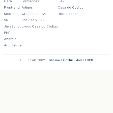
Geral
Formacoes
FIAP
Front-end
Artigos
Casa do Codigo
Mobile
Graduacao FIAP
Hipsters.tech
SQL
Pos-Tech FIAP
JavaScript
Livros Casa do Codigo
PHP
Android
Arquitetura
GUJ: desde 2002.
·
Saiba mais
·
Contribuidores
·
LGPD