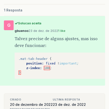
1 Resposta
Solucao aceita
G
gbuenoo
23 de dez. de 2022
1 like
Talvez precise de alguns ajustes, mas isso
deve funcionar:
.mat-tab-header
{
position:
fixed
!
important
;
z-index:
100
;
}
CRIADO
ULTIMA RESPOSTA
20 de dezembro de 2022
23 de dez. de 2022