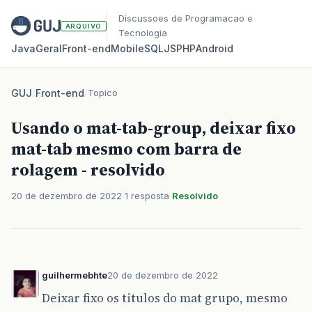
Discussoes de Programacao e
ARQUIVO
Tecnologia
Java
Geral
Front‑end
Mobile
SQL
JS
PHP
Android
GUJ
/
Front-end
/
Topico
Usando o mat-tab-group, deixar fixo
mat-tab mesmo com barra de
rolagem - resolvido
20 de dezembro de 2022
1 resposta
Resolvido
guilhermebhte
20 de dezembro de 2022
Deixar fixo os titulos do mat grupo, mesmo