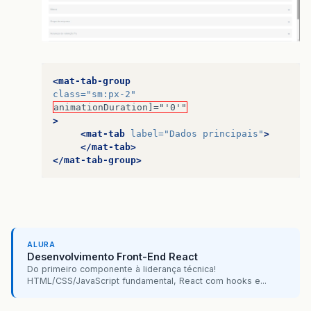
<mat-tab-group
class=
"sm:px-2"
animationDuration]="'0'"
>
<mat-tab
label=
"Dados principais"
>
</mat-tab>
</mat-tab-group>
ALURA
Desenvolvimento Front-End React
Do primeiro componente à liderança técnica!
HTML/CSS/JavaScript fundamental, React com hooks e...