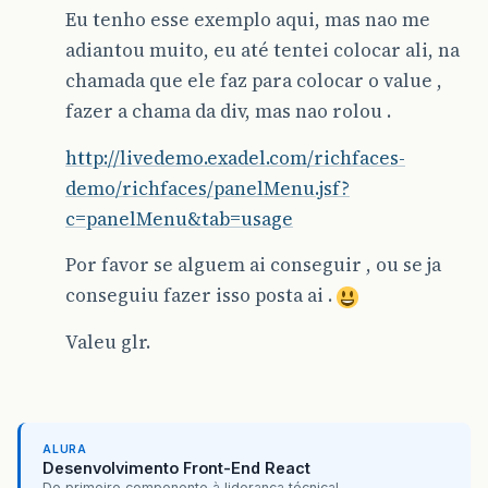
Eu tenho esse exemplo aqui, mas nao me
adiantou muito, eu até tentei colocar ali, na
chamada que ele faz para colocar o value ,
fazer a chama da div, mas nao rolou .
http://livedemo.exadel.com/richfaces-
demo/richfaces/panelMenu.jsf?
c=panelMenu&tab=usage
Por favor se alguem ai conseguir , ou se ja
conseguiu fazer isso posta ai .
Valeu glr.
ALURA
Desenvolvimento Front-End React
Do primeiro componente à liderança técnica!