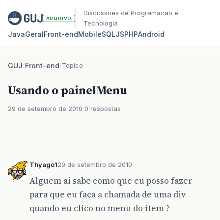
Discussoes de Programacao e
ARQUIVO
Tecnologia
Java
Geral
Front‑end
Mobile
SQL
JS
PHP
Android
GUJ
/
Front-end
/
Topico
Usando o painelMenu
29 de setembro de 2010
0 respostas
Thyago1
29 de setembro de 2010
Alguem ai sabe como que eu posso fazer
para que eu faça a chamada de uma div
quando eu clico no menu do item ?