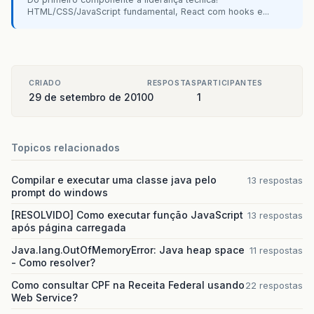
HTML/CSS/JavaScript fundamental, React com hooks e...
CRIADO
RESPOSTAS
PARTICIPANTES
29 de setembro de 2010
0
1
Topicos relacionados
Compilar e executar uma classe java pelo
13 respostas
prompt do windows
[RESOLVIDO] Como executar função JavaScript
13 respostas
após página carregada
Java.lang.OutOfMemoryError: Java heap space
11 respostas
- Como resolver?
Como consultar CPF na Receita Federal usando
22 respostas
Web Service?