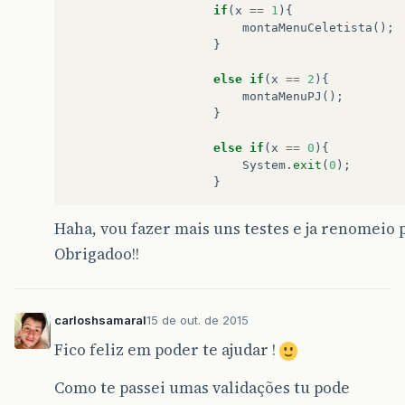
if
(
x
==
1
){
montaMenuCeletista
();
}
else
if
(
x
==
2
){
montaMenuPJ
();
}
else
if
(
x
==
0
){
System
.
exit
(
0
);
}
Haha, vou fazer mais uns testes e ja renomeio pr
Obrigadoo!!
carloshsamaral
15 de out. de 2015
Fico feliz em poder te ajudar !
Como te passei umas validações tu pode