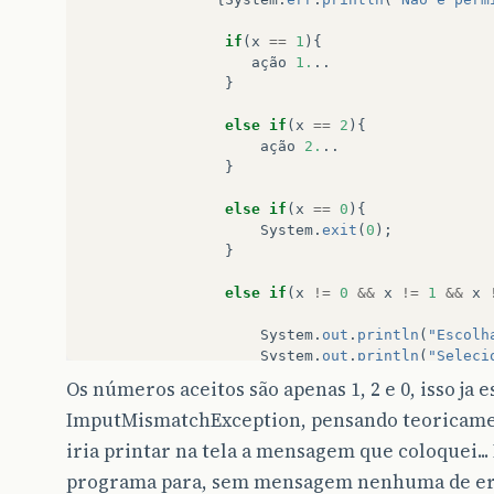
if
(
x
==
1
){
ação
1.
..
}
else
if
(
x
==
2
){
ação
2.
..
}
else
if
(
x
==
0
){
System
.
exit
(
0
);
}
else
if
(
x
!=
0
&&
x
!=
1
&&
x
System
.
out
.
println
(
"Escolh
System
.
out
.
println
(
"Seleci
System
.
out
.
println
(
"Digite
Os números aceitos são apenas 1, 2 e 0, isso ja 
System
.
out
.
println
(
"Digite
ImputMismatchException, pensando teoricament
System
.
out
.
println
(
"Digite
}
iria printar na tela a mensagem que coloquei..
programa para, sem mensagem nenhuma de err
}
while
(
true
);