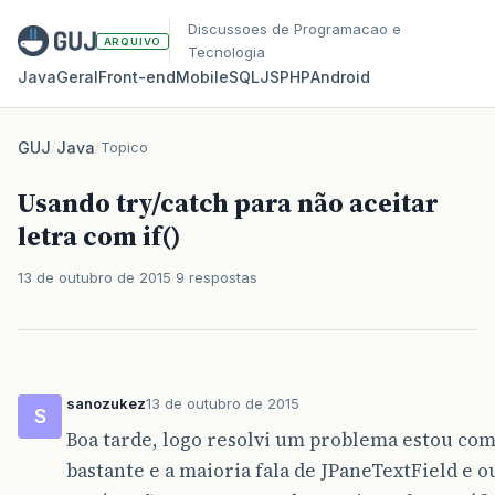
Discussoes de Programacao e
ARQUIVO
Tecnologia
Java
Geral
Front‑end
Mobile
SQL
JS
PHP
Android
GUJ
/
Java
/
Topico
Usando try/catch para não aceitar
letra com if()
13 de outubro de 2015
9 respostas
sanozukez
13 de outubro de 2015
S
Boa tarde, logo resolvi um problema estou com
bastante e a maioria fala de JPaneTextField e ou