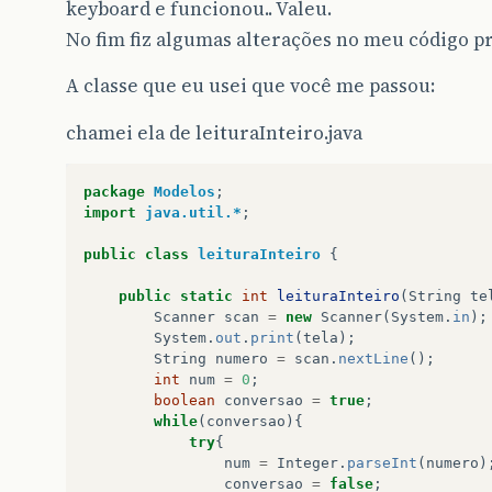
keyboard e funcionou.. Valeu.
No fim fiz algumas alterações no meu código pra
A classe que eu usei que você me passou:
chamei ela de leituraInteiro.java
package
Modelos
;
import
java.util.*
;
public
class
leituraInteiro
{
public
static
int
leituraInteiro
(
String
te
Scanner
scan
=
new
Scanner
(
System
.
in
);
System
.
out
.
print
(
tela
);
String
numero
=
scan
.
nextLine
();
int
num
=
0
;
boolean
conversao
=
true
;
while
(
conversao
){
try
{
num
=
Integer
.
parseInt
(
numero
)
conversao
=
false
;