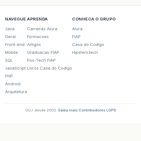
NAVEGUE
APRENDA
CONHECA O GRUPO
Java
Carreiras Alura
Alura
Geral
Formacoes
FIAP
Front-end
Artigos
Casa do Codigo
Mobile
Graduacao FIAP
Hipsters.tech
SQL
Pos-Tech FIAP
JavaScript
Livros Casa do Codigo
PHP
Android
Arquitetura
GUJ: desde 2002.
·
Saiba mais
·
Contribuidores
·
LGPD