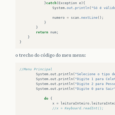
}
catch
(
Exception
e
){
System
.
out
.
println
(
"Só é válid
numero
=
scan
.
nextLine
();
}
}
return
num
;
}
}
o trecho do código do meu menu:
//Menu Principal
System
.
out
.
println
(
"Selecione o tipo d
System
.
out
.
println
(
"Digite 1 para Cele
System
.
out
.
println
(
"Digite 2 para Pess
System
.
out
.
println
(
"Digite 0 para Sair
do
{
x
=
leituraInteiro
.
leituraInte
//x = Keyboard.readInt();