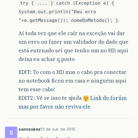
try { .... } catch (Exception e) {
System.out.println("Deu erro
"+e.getMessage()); nomeDoMetodo(); }
Aí toda vez que ele cair na exceção vai dar
um erro ou fazer um validador do dado que
está entrnado sei que tenho um no HD aqui
deixa eu achar q posto
EDIT: To com o HD mas o cabo pra conectar
no notebook ficou em casa e ninguém aqui
tem esse cabo!
EDIT2 : Vê se isso te ajuda
Link do forúm
mas por favor não reviva ele
sanozukez
13 de out. de 2015
S