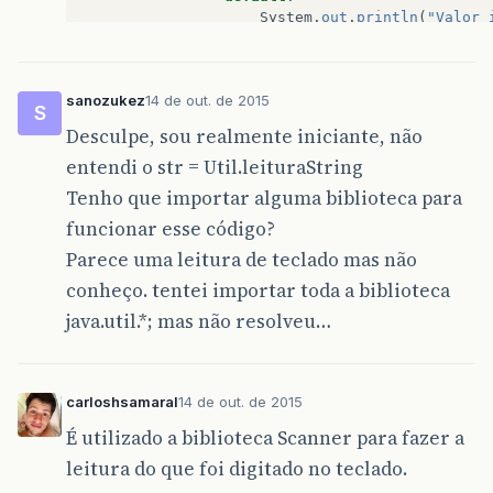
System
.
out
.
println
(
"Valor 
break
;
}
sanozukez
14 de out. de 2015
S
Desculpe, sou realmente iniciante, não
entendi o str = Util.leituraString
Tenho que importar alguma biblioteca para
funcionar esse código?
Parece uma leitura de teclado mas não
conheço. tentei importar toda a biblioteca
java.util.*; mas não resolveu…
carloshsamaral
14 de out. de 2015
É utilizado a biblioteca Scanner para fazer a
leitura do que foi digitado no teclado.