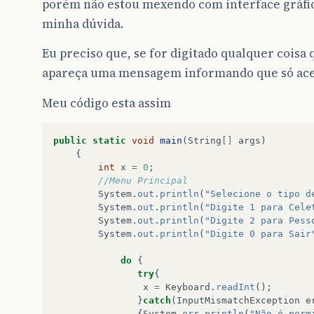
porém não estou mexendo com interface gráfica
minha dúvida.
Eu preciso que, se for digitado qualquer cois
apareça uma mensagem informando que só ace
Meu código esta assim
public
static
void
main
(
String
[]
args
)
{
int
x
=
0
;
//Menu Principal
System
.
out
.
println
(
"Selecione o tipo d
System
.
out
.
println
(
"Digite 1 para Cele
System
.
out
.
println
(
"Digite 2 para Pess
System
.
out
.
println
(
"Digite 0 para Sair
do
{
try
{
x
=
Keyboard
.
readInt
();
}
catch
(
InputMismatchException
e
{
System
.
err
.
println
(
"Não é perm