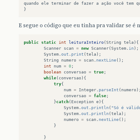
quando ele terminar de fazer a ação você tem q
E segue o código que eu tinha pra validar se é
public
static
int
leituraInteiro
(
String
tela
){
Scanner
scan
=
new
Scanner
(
System
.
in
);
System
.
out
.
print
(
tela
);
String
numero
=
scan
.
nextLine
();
int
num
=
0
;
boolean
conversao
=
true
;
while
(
conversao
){
try
{
num
=
Integer
.
parseInt
(
numero
)
conversao
=
false
;
}
catch
(
Exception
e
){
System
.
out
.
println
(
"Só é válid
System
.
out
.
println
(
tela
);
numero
=
scan
.
nextLine
();
}
}