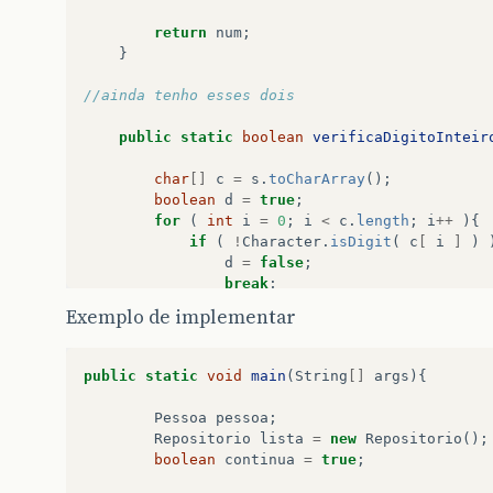
return
num
;
}
//ainda tenho esses dois
public
static
boolean
verificaDigitoInteir
char
[]
c
=
s
.
toCharArray
();
boolean
d
=
true
;
for
(
int
i
=
0
;
i
<
c
.
length
;
i
++
){
if
(
!
Character
.
isDigit
(
c
[
i
]
)
d
=
false
;
break
;
}
Exemplo de implementar
}
return
d
;
public
static
void
main
(
String
[]
args
){
}
Pessoa
pessoa
;
Repositorio
lista
=
new
Repositorio
();
public
static
String
somenteLetras
(
String
boolean
continua
=
true
;
while
(
verificaDigitoInteiroString
(
str
)
str
=
Util
.
leituraString
(
"\nInform