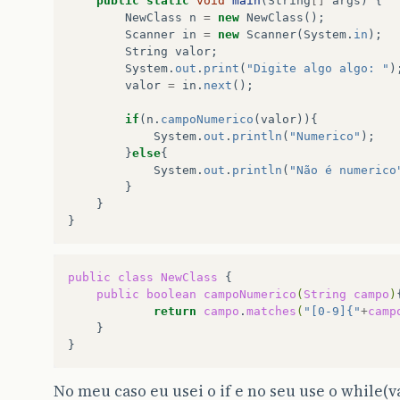
public
static
void
main
(
String
[]
args
)
{
NewClass
n
=
new
NewClass
();
Scanner
in
=
new
Scanner
(
System
.
in
);
String
valor
;
System
.
out
.
print
(
"Digite algo algo: "
)
valor
=
in
.
next
();
if
(
n
.
campoNumerico
(
valor
)){
System
.
out
.
println
(
"Numerico"
);
}
else
{
System
.
out
.
println
(
"Não é numerico
}
}
}
public
class
NewClass
public
boolean
campoNumerico
(
String
campo
)
return
campo
.
matches
(
"[0-9]{"
+
camp
}

No meu caso eu usei o if e no seu use o while(v