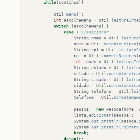
while
(
continua
){
}
return
str
;
Util
.
menu
();
}
int
escolhaMenu
=
Util
.
leituraInte
switch
(
escolhaMenu
)
{
public
static
String
somenteNumeros
(
String
case
1
:
//adicionar
while
(
!
verificaDigitoInteiroString
(
str
String
nome
=
Util
.
leitura
str
=
Util
.
leituraString
(
"\nInform
nome
=
Util
.
somenteLetras
(
}
String
cpf
=
Util
.
leituraS
return
str
;
cpf
=
Util
.
somenteNumeros
(
}
int
idade
=
Util
.
leituraIn
String
estado
=
Util
.
leitu
}
estado
=
Util
.
somenteLetra
String
cidade
=
Util
.
leitu
cidade
=
Util
.
somenteLetra
String
telefone
=
Util
.
lei
telefone
=
Util
.
somenteNum
pessoa
=
new
Pessoa
(
nome
,
lista
.
adicionar
(
pessoa
);
System
.
out
.
println
(
pessoa
.
System
.
out
.
println
(
"Número
break
;
default
: