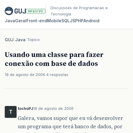
Discussoes de Programacao e
ARQUIVO
Tecnologia
Java
Geral
Front‑end
Mobile
SQL
JS
PHP
Android
GUJ
/
Java
/
Topico
Usando uma classe para fazer
conexão com base de dados
18 de agosto de 2006
4 respostas
tochoPJ
18 de agosto de 2006
T
Galera, vamos supor que eu vá desenvolver
um programa que terá banco de dados, por