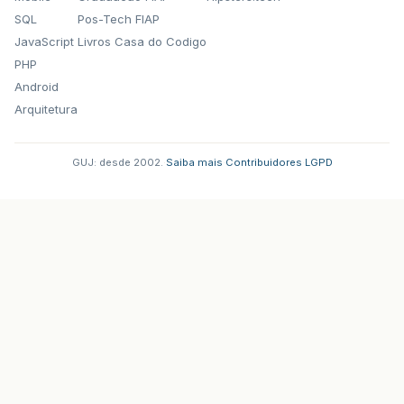
SQL
Pos-Tech FIAP
JavaScript
Livros Casa do Codigo
PHP
Android
Arquitetura
GUJ: desde 2002.
·
Saiba mais
·
Contribuidores
·
LGPD