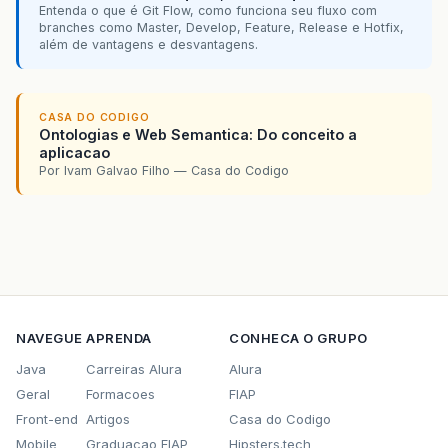
Entenda o que é Git Flow, como funciona seu fluxo com
branches como Master, Develop, Feature, Release e Hotfix,
além de vantagens e desvantagens.
CASA DO CODIGO
Ontologias e Web Semantica: Do conceito a
aplicacao
Por Ivam Galvao Filho — Casa do Codigo
NAVEGUE
APRENDA
CONHECA O GRUPO
Java
Carreiras Alura
Alura
Geral
Formacoes
FIAP
Front-end
Artigos
Casa do Codigo
Mobile
Graduacao FIAP
Hipsters.tech