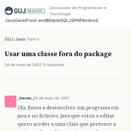
Discussoes de Programacao e
ARQUIVO
Tecnologia
Java
Geral
Front‑end
Mobile
SQL
JS
PHP
Android
GUJ
/
Java
/
Topico
Usar uma classe fora do package
24 de maio de 2007
3 respostas
_Seven_
24 de maio de 2007
_
Ola. Estou a desenvolver um programa em
java e no ficheiro .java que estou a editar
quero aceder a uma class que pertence a