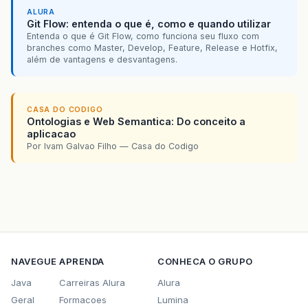
ALURA
Git Flow: entenda o que é, como e quando utilizar
Entenda o que é Git Flow, como funciona seu fluxo com
branches como Master, Develop, Feature, Release e Hotfix,
além de vantagens e desvantagens.
CASA DO CODIGO
Ontologias e Web Semantica: Do conceito a
aplicacao
Por Ivam Galvao Filho — Casa do Codigo
NAVEGUE
APRENDA
CONHECA O GRUPO
Java
Carreiras Alura
Alura
Geral
Formacoes
Lumina