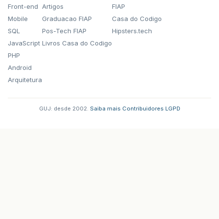
Front-end
Artigos
FIAP
Mobile
Graduacao FIAP
Casa do Codigo
SQL
Pos-Tech FIAP
Hipsters.tech
JavaScript
Livros Casa do Codigo
PHP
Android
Arquitetura
GUJ: desde 2002.
·
Saiba mais
·
Contribuidores
·
LGPD