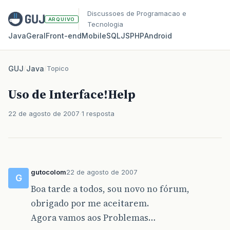
Discussoes de Programacao e
ARQUIVO
Tecnologia
Java
Geral
Front‑end
Mobile
SQL
JS
PHP
Android
GUJ
/
Java
/
Topico
Uso de Interface!Help
22 de agosto de 2007
1 resposta
gutocolom
22 de agosto de 2007
G
Boa tarde a todos, sou novo no fórum,
obrigado por me aceitarem.
Agora vamos aos Problemas…