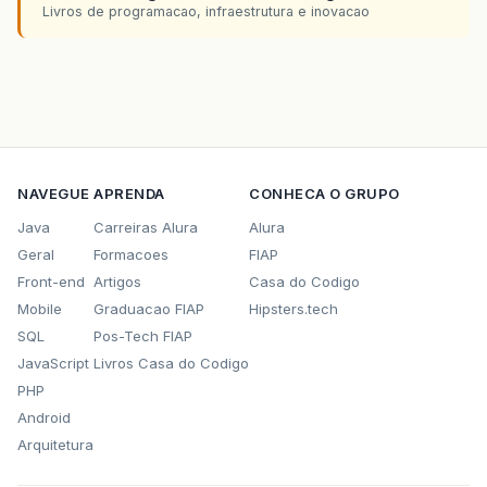
Livros de programacao, infraestrutura e inovacao
NAVEGUE
APRENDA
CONHECA O GRUPO
Java
Carreiras Alura
Alura
Geral
Formacoes
FIAP
Front-end
Artigos
Casa do Codigo
Mobile
Graduacao FIAP
Hipsters.tech
SQL
Pos-Tech FIAP
JavaScript
Livros Casa do Codigo
PHP
Android
Arquitetura