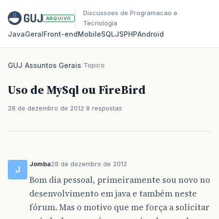
Discussoes de Programacao e
ARQUIVO
Tecnologia
Java
Geral
Front‑end
Mobile
SQL
JS
PHP
Android
GUJ
/
Assuntos Gerais
/
Topico
Uso de MySql ou FireBird
28 de dezembro de 2012
8 respostas
Jomba
28 de dezembro de 2012
J
Bom dia pessoal, primeiramente sou novo no
desenvolvimento em java e também neste
fórum. Mas o motivo que me força a solicitar