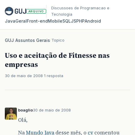
Discussoes de Programacao e
ARQUIVO
Tecnologia
Java
Geral
Front‑end
Mobile
SQL
JS
PHP
Android
GUJ
/
Assuntos Gerais
/
Topico
Uso e aceitação de Fitnesse nas
empresas
30 de maio de 2008
1 resposta
boaglio
30 de maio de 2008
Olá,
Na
Mundo Java
desse mês, o
cv
comentou