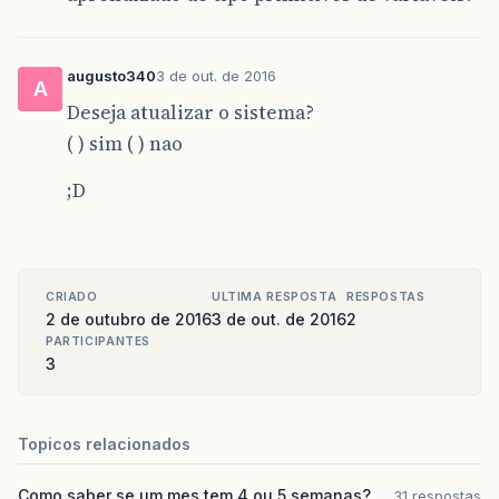
augusto340
3 de out. de 2016
A
Deseja atualizar o sistema?
( ) sim ( ) nao
;D
CRIADO
ULTIMA RESPOSTA
RESPOSTAS
2 de outubro de 2016
3 de out. de 2016
2
PARTICIPANTES
3
Topicos relacionados
Como saber se um mes tem 4 ou 5 semanas?
31 respostas