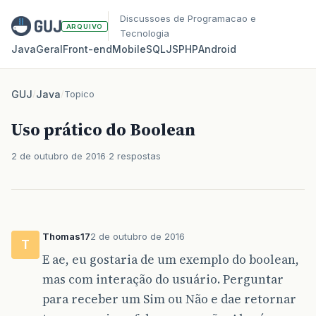
Discussoes de Programacao e
ARQUIVO
Tecnologia
Java
Geral
Front‑end
Mobile
SQL
JS
PHP
Android
GUJ
/
Java
/
Topico
Uso prático do Boolean
2 de outubro de 2016
2 respostas
Thomas17
2 de outubro de 2016
T
E ae, eu gostaria de um exemplo do boolean,
mas com interação do usuário. Perguntar
para receber um Sim ou Não e dae retornar