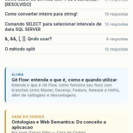
[RESOLVIDO]
Como converter inteiro para string!
13 respostas
Comando SELECT para selecionar intervalo de
12 respostas
data SQL SERVER
&, &&, |, ||. Qndo usar?
6 respostas
O método split
12 respostas
ALURA
Git Flow: entenda o que é, como e quando utilizar
Entenda o que é Git Flow, como funciona seu fluxo com
branches como Master, Develop, Feature, Release e Hotfix,
além de vantagens e desvantagens.
CASA DO CODIGO
Ontologias e Web Semantica: Do conceito a
aplicacao
Por Ivam Galvao Filho — Casa do Codigo