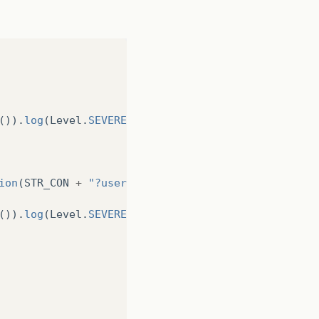
()).
log
(
Level
.
SEVERE
,
null
,
ex
);
ion
(
STR_CON
+
"?user="
+
USER
+
"&password="
+
PAS
()).
log
(
Level
.
SEVERE
,
null
,
ex
);