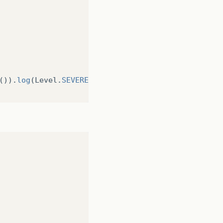
()).
log
(
Level
.
SEVERE
,
null
,
ex
);