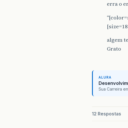
erra o e
“[color=
[size=18]
algem t
Grato
ALURA
Desenvolvim
Sua Carreira e
12 Respostas