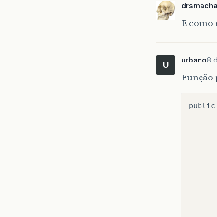
drsmach
E como 
urbano
8 
U
Função p
public
      
      
      
      
      
      
       
      
      
      