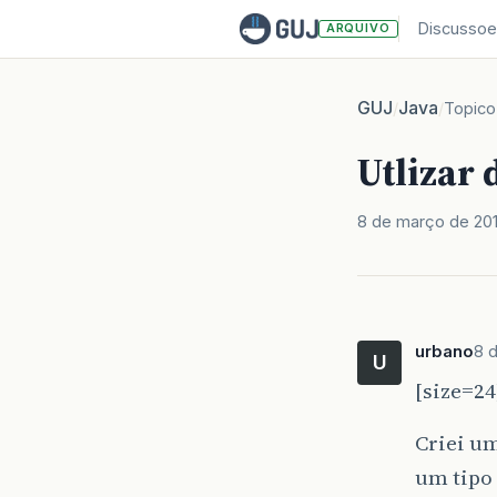
Discussoe
ARQUIVO
GUJ
Java
/
/
Topico
Utlizar 
8 de março de 20
urbano
8 
U
[size=24
Criei um
um tipo 