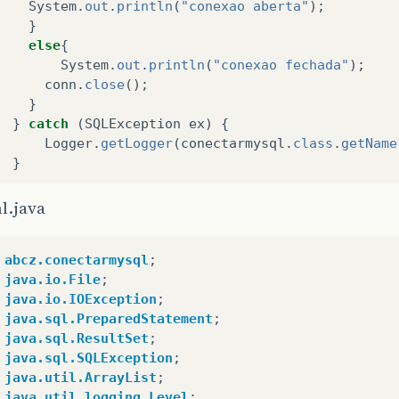
System
.
out
.
println
(
"conexao aberta"
);
}
else
{
System
.
out
.
println
(
"conexao fechada"
);
conn
.
close
();
}
}
catch
(
SQLException
ex
)
{
Logger
.
getLogger
(
conectarmysql
.
class
.
getName
}
}
l.java
abcz.conectarmysql
;
java.io.File
;
java.io.IOException
;
java.sql.PreparedStatement
;
java.sql.ResultSet
;
java.sql.SQLException
;
java.util.ArrayList
;
java.util.logging.Level
;