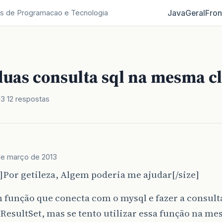
Java
Geral
Fron
s de Programacao e Tecnologia
duas consulta sql na mesma c
13
12 respostas
de março de 2013
]Por getileza, Algem poderia me ajudar[/size]
 função que conecta com o mysql e fazer a consul
ResultSet, mas se tento utilizar essa função na me