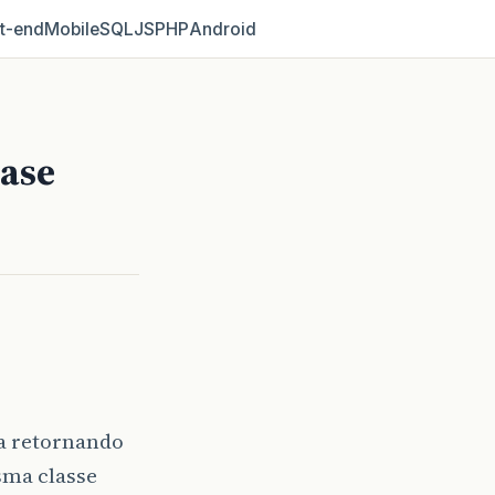
t‑end
Mobile
SQL
JS
PHP
Android
lase
ta retornando
sma classe