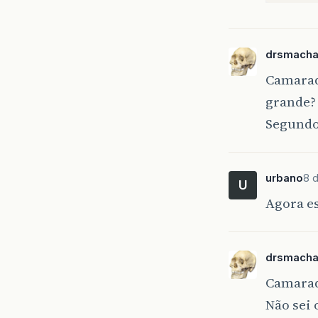
      
drsmach
Camarad
grande?
Segundo,
urbano
8 
U
Agora es
drsmach
Camarada
Não sei 