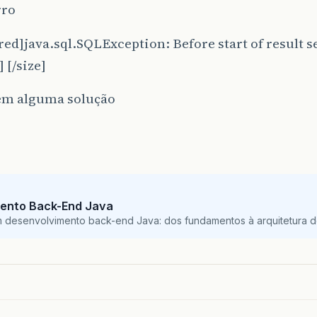
rro
red]java.sql.SQLException: Before start of result se
 [/size]
em alguma solução
ento Back-End Java
m desenvolvimento back-end Java: dos fundamentos à arquitetura de