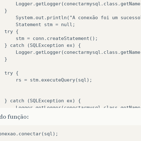
      Logger.getLogger(conectarmysql.class.getName
 }

      System.out.println("A conexão foi um sucesso\
      Statement stm = null;

  try {

      stm = conn.createStatement();

  } catch (SQLException ex) {

      Logger.getLogger(conectarmysql.class.getName
 }

  try {

      rs = stm.executeQuery(sql);

  } catch (SQLException ex) {

      Logger.getLogger(conectarmysql.class.getName
 }

o função:
     System.out.println("\n\nConsulta realizada co