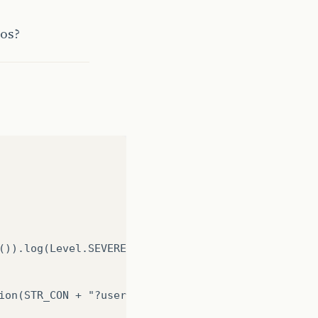
hos?
()).log(Level.SEVERE, null, ex);

ion(STR_CON + "?user=" + USER + "&password=" + PAS