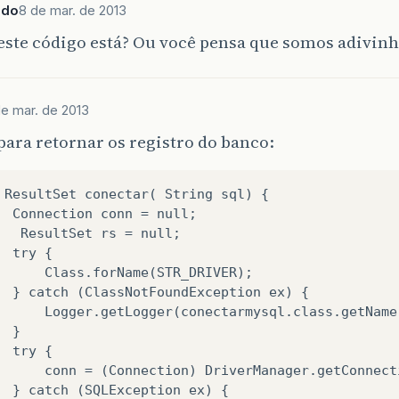
ado
8 de mar. de 2013
este código está? Ou você pensa que somos adivin
de mar. de 2013
ara retornar os registro do banco:
 ResultSet conectar( String sql) {

  Connection conn = null;

   ResultSet rs = null;

  try {

      Class.forName(STR_DRIVER);

  } catch (ClassNotFoundException ex) {

      Logger.getLogger(conectarmysql.class.getName
 }

  try {

      conn = (Connection) DriverManager.getConnect
  } catch (SQLException ex) {
