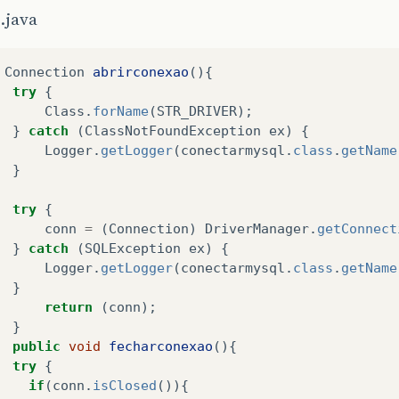
.java
Connection
abrirconexao
(){
try
{
Class
.
forName
(
STR_DRIVER
);
}
catch
(
ClassNotFoundException
ex
)
{
Logger
.
getLogger
(
conectarmysql
.
class
.
getName
}
try
{
conn
=
(
Connection
)
DriverManager
.
getConnect
}
catch
(
SQLException
ex
)
{
Logger
.
getLogger
(
conectarmysql
.
class
.
getName
}
return
(
conn
);
}
public
void
fecharconexao
(){
try
{
if
(
conn
.
isClosed
()){