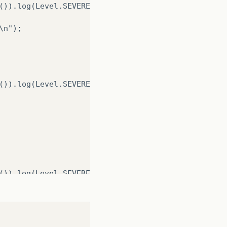
()).log(Level.SEVERE, null, ex);

n");

()).log(Level.SEVERE, null, ex);

()).log(Level.SEVERE, null, ex);

m sucesso!!!\n");
