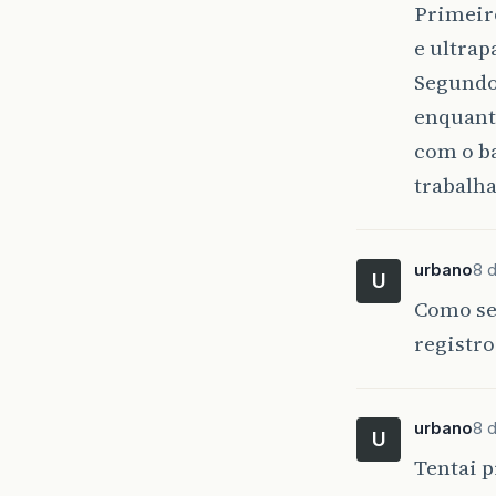
Primeiro
e ultrap
Segundo,
enquanto
com o ba
trabalh
urbano
8 
U
Como se
registro
urbano
8 
U
Tentai 