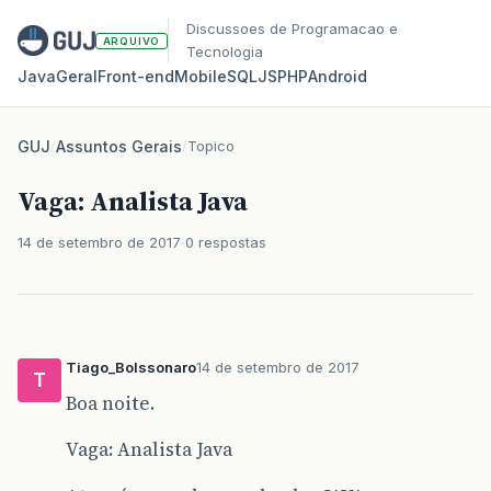
Discussoes de Programacao e
ARQUIVO
Tecnologia
Java
Geral
Front‑end
Mobile
SQL
JS
PHP
Android
GUJ
/
Assuntos Gerais
/
Topico
Vaga: Analista Java
14 de setembro de 2017
0 respostas
Tiago_Bolssonaro
14 de setembro de 2017
T
Boa noite.
Vaga: Analista Java