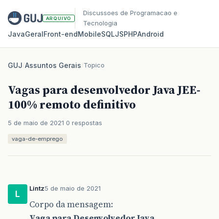
Discussoes de Programacao e
ARQUIVO
Tecnologia
Java
Geral
Front‑end
Mobile
SQL
JS
PHP
Android
GUJ
/
Assuntos Gerais
/
Topico
Vagas para desenvolvedor Java JEE-
100% remoto definitivo
5 de maio de 2021
0 respostas
vaga-de-emprego
Lintz
5 de maio de 2021
L
Corpo da mensagem:
Vaga para Desenvolvedor Java