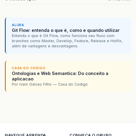
ALURA
Git Flow: entenda o que é, como e quando utilizar
Entenda o que é Git Flow, como funciona seu fluxo com
branches como Master, Develop, Feature, Release e Hotfix,
além de vantagens e desvantagens.
CASA DO CODIGO
Ontologias e Web Semantica: Do conceito a
aplicacao
Por Ivam Galvao Filho — Casa do Codigo
NAVEGUE
APRENDA
CONHECA O GRUPO