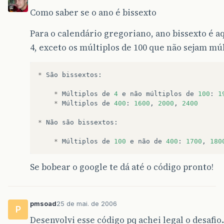
Como saber se o ano é bissexto
Para o calendário gregoriano, ano bissexto é a
4, exceto os múltiplos de 100 que não sejam múl
*
São
bissextos
:
*
Múltiplos
de
4
e
não
múltiplos
de
100
:
1
*
Múltiplos
de
400
:
1600
,
2000
,
2400
*
Não
são
bissextos
:
*
Múltiplos
de
100
e
não
de
400
:
1700
,
180
Se bobear o google te dá até o código pronto!
pmsoad
25 de mai. de 2006
P
Desenvolvi esse código pq achei legal o desafio..