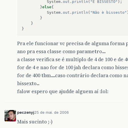
System
.
out
.
println
(
"É BISSESTO"
);
}
else
{
System
.
out
.
println
(
"Não è bissesto"
}
}
}
Pra ele funcionar vc precisa de alguma forma p
ano pra essa classe como parametro....
a classe verifica se é multiplo de 4 de 100 e de 4
for de 4 e nao for de 100 jah declara como bisse
for de 400 tbm.....caso contrário declara como n
bissexto...
falow espero que ajudde alguem aí :lol:
peczenyj
25 de mai. de 2006
Mais sucinto ;-)