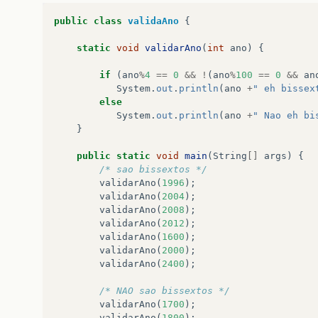
public
class
validaAno
{
static
void
validarAno
(
int
ano
)
{
if
(
ano
%
4
==
0
&&
!
(
ano
%
100
==
0
&&
an
System
.
out
.
println
(
ano
+
" eh bissex
else
System
.
out
.
println
(
ano
+
" Nao eh bi
}
public
static
void
main
(
String
[]
args
)
{
/* sao bissextos */
validarAno
(
1996
);
validarAno
(
2004
);
validarAno
(
2008
);
validarAno
(
2012
);
validarAno
(
1600
);
validarAno
(
2000
);
validarAno
(
2400
);
/* NAO sao bissextos */
validarAno
(
1700
);
validarAno
(
1800
);