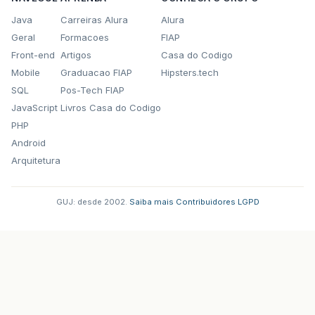
Java
Carreiras Alura
Alura
Geral
Formacoes
FIAP
Front-end
Artigos
Casa do Codigo
Mobile
Graduacao FIAP
Hipsters.tech
SQL
Pos-Tech FIAP
JavaScript
Livros Casa do Codigo
PHP
Android
Arquitetura
GUJ: desde 2002.
·
Saiba mais
·
Contribuidores
·
LGPD