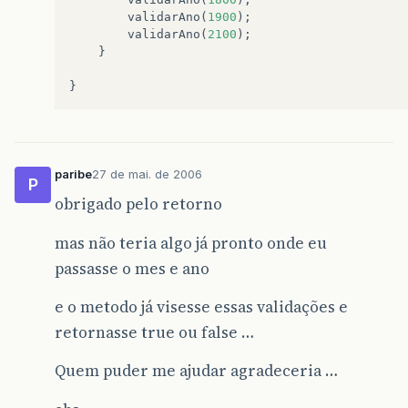
validarAno
(
1900
);
validarAno
(
2100
);
}
}
paribe
27 de mai. de 2006
P
obrigado pelo retorno
mas não teria algo já pronto onde eu
passasse o mes e ano
e o metodo já visesse essas validações e
retornasse true ou false …
Quem puder me ajudar agradeceria …