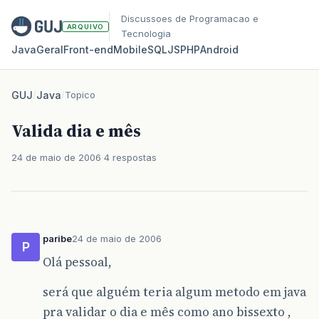
Discussoes de Programacao e
ARQUIVO
Tecnologia
Java
Geral
Front‑end
Mobile
SQL
JS
PHP
Android
GUJ
/
Java
/
Topico
Valida dia e mês
24 de maio de 2006
4 respostas
paribe
24 de maio de 2006
P
Olá pessoal,
será que alguém teria algum metodo em java
pra validar o dia e mês como ano bissexto ,