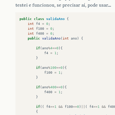
testei e funcionou, se precisar aí, pode usar....
public
class
validaAno
{
int
f4
=
0
;
int
f100
=
0
;
int
f400
=
0
;
public
validaAno
(
int
ano
)
{
if
(
ano
%
4
==
0
){
f4
=
1
;
}
if
(
ano
%
100
==
0
){
f100
=
1
;
}
if
(
ano
%
400
==
0
){
f400
=
1
;
}
if
((
f4
==
1
&&
f100
==
0
)
||
(
f4
==
1
&&
f40
{