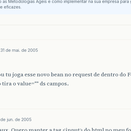
o as Metodologias Ágeis e como implementar na sua empresa para g
e eficazes.
J
31 de mai. de 2005
ou tu joga esse novo bean no request de dentro d
 tira o value="" ds campos.
 de jun. de 2005
eaux. Quero manter a tag <input> do html no meu f