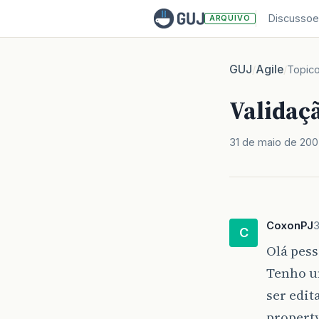
Discussoe
ARQUIVO
GUJ
Agile
/
/
Topic
Validaçã
31 de maio de 20
CoxonPJ
3
C
Olá pess
Tenho um
ser edit
propert