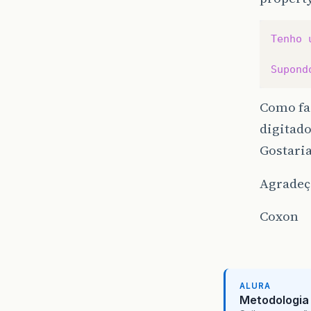
Tenho
Supond
Como faz
digitad
Gostaria
Agradeço
Coxon
ALURA
Metodologia 