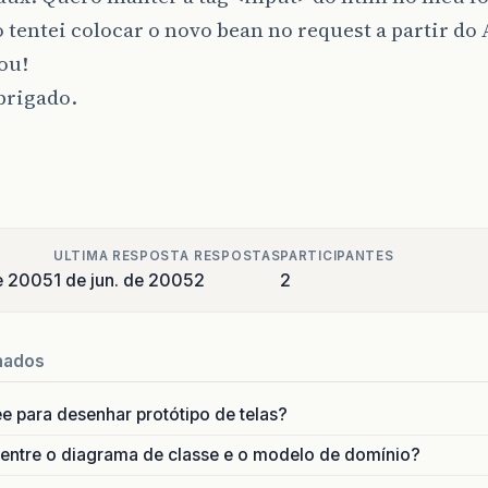
 tentei colocar o novo bean no request a partir do
ou!
brigado.
ULTIMA RESPOSTA
RESPOSTAS
PARTICIPANTES
e 2005
1 de jun. de 2005
2
2
nados
ee para desenhar protótipo de telas?
 entre o diagrama de classe e o modelo de domínio?