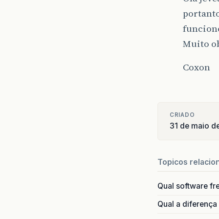
portanto
funcion
Muito o
Coxon
CRIADO
31 de maio d
Topicos relacio
Qual software fr
Qual a diferença