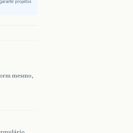
arantir projetos
o Form mesmo,
ormulário