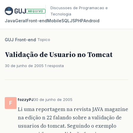
Discussoes de Programacao e
ARQUIVO
Tecnologia
Java
Geral
Front‑end
Mobile
SQL
JS
PHP
Android
GUJ
/
Front-end
/
Topico
Validação de Usuario no Tomcat
30 de junho de 2005
1 resposta
fozzyPJ
30 de junho de 2005
F
Li uma reportagem na revista JAVA magazine
na edição n 22 falando sobre a validação de
usuarios do tomcat. Seguindo o exemplo