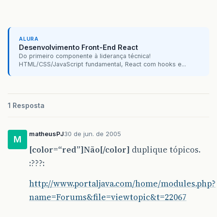
ALURA
Desenvolvimento Front-End React
Do primeiro componente à liderança técnica!
HTML/CSS/JavaScript fundamental, React com hooks e...
1 Resposta
matheusPJ
30 de jun. de 2005
M
[color=“red”]Não[/color]
duplique tópicos.
:???:
http://www.portaljava.com/home/modules.php?
name=Forums&file=viewtopic&t=22067