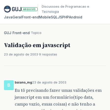
Discussoes de Programacao e
ARQUIVO
Tecnologia
Java
Geral
Front‑end
Mobile
SQL
JS
PHP
Android
GUJ
/
Front-end
/
Topico
Validação em javascript
23 de agosto de 2003
9 respostas
baiano_mg
23 de agosto de 2003
B
Eu tô precisando fazer umas validações em
javascript em um formulário(tipo data,
campo vazio, essas coisas) e não tenho a