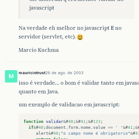
javascript
Na verdade eh melhor no javascript
E
no
servidor (servlet, etc).
Marcio Kuchma
mauriciotrust
26 de ago. de 2003
M
isso é verdade… o bom é validar tanto em javas
quanto em Java.
um exemplo de validacao em javascript:
function
validar
&
#
40
;
&
#
41
;
&
#
123
;
if
&
#
40
;
document
.
form
.
nome
.
value
==
' '
&
#
41
;
&
alert
&
#
40
;
"o campo nome é obrigatorio"
&
#
4