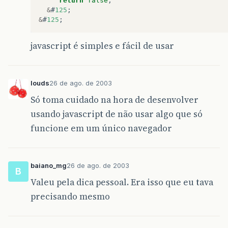
return
false
;
&
#
125
;
&
#
125
;
javascript é simples e fácil de usar
louds
26 de ago. de 2003
Só toma cuidado na hora de desenvolver
usando javascript de não usar algo que só
funcione em um único navegador
baiano_mg
26 de ago. de 2003
B
Valeu pela dica pessoal. Era isso que eu tava
precisando mesmo