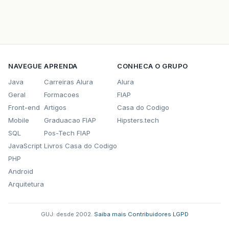
NAVEGUE
APRENDA
CONHECA O GRUPO
Java
Carreiras Alura
Alura
Geral
Formacoes
FIAP
Front-end
Artigos
Casa do Codigo
Mobile
Graduacao FIAP
Hipsters.tech
SQL
Pos-Tech FIAP
JavaScript
Livros Casa do Codigo
PHP
Android
Arquitetura
GUJ: desde 2002.
·
Saiba mais
·
Contribuidores
·
LGPD