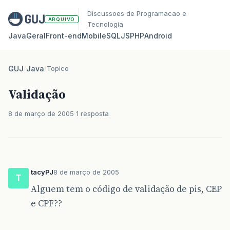
Discussoes de Programacao e
ARQUIVO
Tecnologia
Java
Geral
Front‑end
Mobile
SQL
JS
PHP
Android
GUJ
/
Java
/
Topico
Validação
8 de março de 2005
1 resposta
tacyPJ
8 de março de 2005
T
Alguem tem o código de validação de pis, CEP
e CPF??