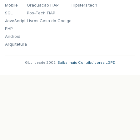
Mobile
Graduacao FIAP
Hipsters.tech
SQL
Pos-Tech FIAP
JavaScript
Livros Casa do Codigo
PHP
Android
Arquitetura
GUJ: desde 2002.
·
Saiba mais
·
Contribuidores
·
LGPD