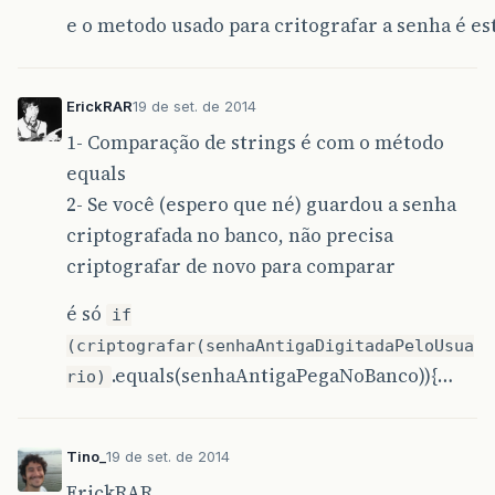
e o metodo usado para critografar a senha é e
ErickRAR
19 de set. de 2014
1- Comparação de strings é com o método
equals
2- Se você (espero que né) guardou a senha
criptografada no banco, não precisa
criptografar de novo para comparar
é só
if
(criptografar(senhaAntigaDigitadaPeloUsua
.equals(senhaAntigaPegaNoBanco)){…
rio)
Tino_
19 de set. de 2014
ErickRAR,