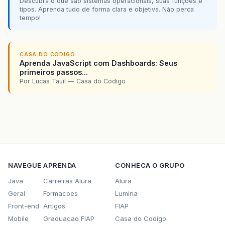
Descubra o que são sistemas operacionais, suas funções e
tipos. Aprenda tudo de forma clara e objetiva. Não perca
tempo!
CASA DO CODIGO
Aprenda JavaScript com Dashboards: Seus
primeiros passos...
Por Lucas Tauil — Casa do Codigo
NAVEGUE
APRENDA
CONHECA O GRUPO
Java
Carreiras Alura
Alura
Geral
Formacoes
Lumina
Front-end
Artigos
FIAP
Mobile
Graduacao FIAP
Casa do Codigo