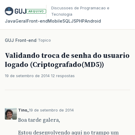
Discussoes de Programacao e
ARQUIVO
Tecnologia
Java
Geral
Front‑end
Mobile
SQL
JS
PHP
Android
GUJ
/
Front-end
/
Topico
Validando troca de senha do usuario
logado (Criptografado(MD5))
19 de setembro de 2014
12 respostas
Tino_
19 de setembro de 2014
Boa tarde galera,
Estou desenvolvendo aqui no trampo um