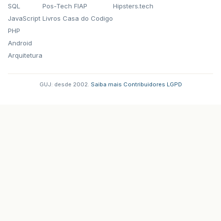
SQL
Pos-Tech FIAP
Hipsters.tech
JavaScript
Livros Casa do Codigo
PHP
Android
Arquitetura
GUJ: desde 2002.
·
Saiba mais
·
Contribuidores
·
LGPD