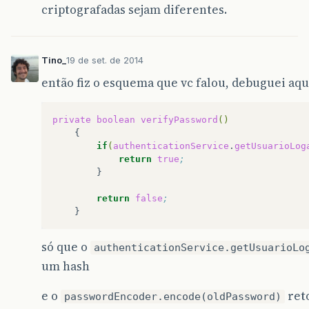
criptografadas sejam diferentes.
Tino_
19 de set. de 2014
então fiz o esquema que vc falou, debuguei aq
private
boolean
verifyPassword
()
if
(
authenticationService
.
getUsuarioLog
return
true
;
}

return
false
;
só que o
authenticationService.getUsuarioLo
um hash
e o
ret
passwordEncoder.encode(oldPassword)