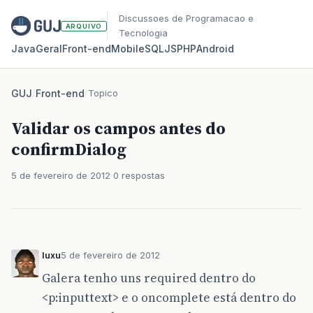
Discussoes de Programacao e
ARQUIVO
Tecnologia
Java
Geral
Front‑end
Mobile
SQL
JS
PHP
Android
GUJ
/
Front-end
/
Topico
Validar os campos antes do
confirmDialog
5 de fevereiro de 2012
0 respostas
luxu
5 de fevereiro de 2012
Galera tenho uns required dentro do
<p:inputtext> e o oncomplete está dentro do