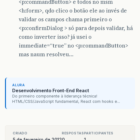
<p:commandButton> e todos no msm
<h:form>, qdo clico o botão ele ao invés de
validar os campos chama primeiro o
<p:confirmDialog > só para depois validar, há
como inverter isso? já usei o
immediate=“true” no <p:commandButton>
mas naum resolveu…
ALURA
Desenvolvimento Front-End React
Do primeiro componente à liderança técnica!
HTML/CSS/JavaScript fundamental, React com hooks e...
CRIADO
RESPOSTAS
PARTICIPANTES
5 de fevereiro de 2012
0
1