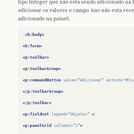
tipo Integer que não esta sendo adicionado na 
adicionar os valores o campo Ano não esta re
adicionado na painel.
`
<h:body>
<h:form>
<p:toolbar>
<p:toolbarGroup>
<p:commandButton
value=
“Adicionar”
action=
"#{c
</p:toolbarGroup>
</p:toolbar>
<p:fieldset
legend=
“Objetos”
>
<p:panelGrid
columns=
“2”
>