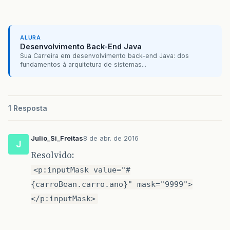
ALURA
Desenvolvimento Back-End Java
Sua Carreira em desenvolvimento back-end Java: dos
fundamentos à arquitetura de sistemas...
1 Resposta
Julio_Si_Freitas
8 de abr. de 2016
J
Resolvido:
<p:inputMask value="#
{carroBean.carro.ano}" mask="9999">
</p:inputMask>