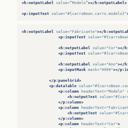
<h:outputLabel
value=
“Modelo”
></h:outputLabel>
<p:inputText
value=
"#{carroBean.carro.modelo}"
<h:outputLabel
value=
"Fabricante"
></h:outputLa
<p:inputText
value=
"#{carroBea
<h:outputLabel
value=
"Cor"
></h
<p:inputText
value=
"#{carroBea
<h:outputLabel
value=
"Ano"
></h
<p:inputMask
mask=
"9999"
></p:i
</p:panelGrid>
<p:dataTable
value=
"#{carroBean.ca
<p:column
headerText=
"Modelo"
<h:outputText
value=
"#{car
</p:column>
<p:column
headerText=
"Fabrican
<h:outputText
value=
"#{car
</p:column>
<p:column
headerText=
"Cor"
>