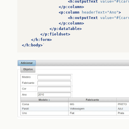
<h:outputText
value=
"#{car
</p:column>
<p:column
headerText=
"Ano"
>
<h:outputText
value=
"#{car
</p:column>
</p:dataTable>
</p:fieldset>
</h:form>
</h:body>