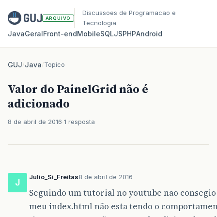
Discussoes de Programacao e
ARQUIVO
Tecnologia
Java
Geral
Front‑end
Mobile
SQL
JS
PHP
Android
GUJ
/
Java
/
Topico
Valor do PainelGrid não é
adicionado
8 de abril de 2016
1 resposta
Julio_Si_Freitas
8 de abril de 2016
J
Seguindo um tutorial no youtube nao consegio
meu index.html não esta tendo o comportamen