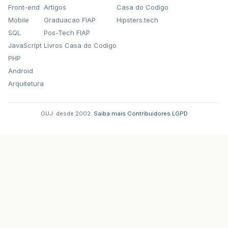
Front-end
Artigos
Casa do Codigo
Mobile
Graduacao FIAP
Hipsters.tech
SQL
Pos-Tech FIAP
JavaScript
Livros Casa do Codigo
PHP
Android
Arquitetura
GUJ: desde 2002.
·
Saiba mais
·
Contribuidores
·
LGPD