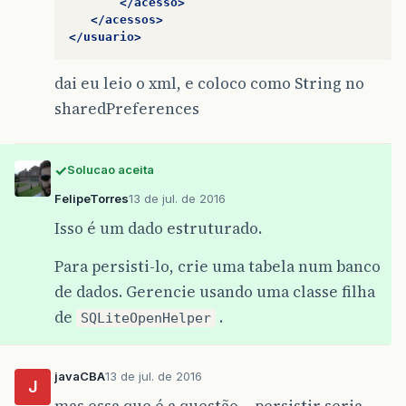
</acesso>
</acessos>
</usuario>
dai eu leio o xml, e coloco como String no
sharedPreferences
Solucao aceita
FelipeTorres
13 de jul. de 2016
Isso é um dado estruturado.
Para persisti-lo, crie uma tabela num banco
de dados. Gerencie usando uma classe filha
de
.
SQLiteOpenHelper
javaCBA
13 de jul. de 2016
J