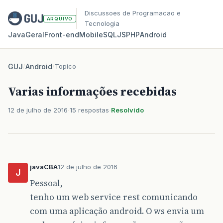
Discussoes de Programacao e
ARQUIVO
Tecnologia
Java
Geral
Front‑end
Mobile
SQL
JS
PHP
Android
GUJ
/
Android
/
Topico
Varias informações recebidas
12 de julho de 2016
15 respostas
Resolvido
javaCBA
12 de julho de 2016
J
Pessoal,
tenho um web service rest comunicando
com uma aplicação android. O ws envia um