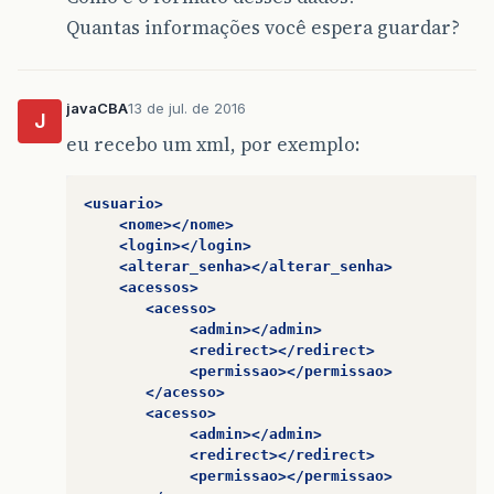
Quantas informações você espera guardar?
javaCBA
13 de jul. de 2016
J
eu recebo um xml, por exemplo:
<usuario>
<nome></nome>
<login></login>
<alterar_senha></alterar_senha>
<acessos>
<acesso>
<admin></admin>
<redirect></redirect>
<permissao></permissao>
</acesso>
<acesso>
<admin></admin>
<redirect></redirect>
<permissao></permissao>