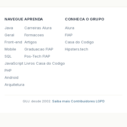
NAVEGUE
APRENDA
CONHECA O GRUPO
Java
Carreiras Alura
Alura
Geral
Formacoes
FIAP
Front-end
Artigos
Casa do Codigo
Mobile
Graduacao FIAP
Hipsters.tech
SQL
Pos-Tech FIAP
JavaScript
Livros Casa do Codigo
PHP
Android
Arquitetura
GUJ: desde 2002.
·
Saiba mais
·
Contribuidores
·
LGPD