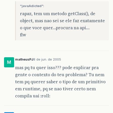
“javaAdicted”:
rapaz, tem um metodo getClass(), de
object, mas nao sei se ele faz exatamente
o que voce quer…procura na api…
flw
matheusPJ
8 de jun. de 2005
M
mas pq tu quer isso??? pode explicar pra
gente o contexto do teu problema? Tu nem
tem pq querer saber o tipo de um primitivo
em runtime, pq se nao tiver certo nem
compila uai :roll: