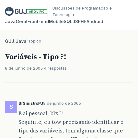
Discussoes de Programacao e
ARQUIVO
Tecnologia
Java
Geral
Front‑end
Mobile
SQL
JS
PHP
Android
GUJ
/
Java
/
Topico
Variáveis - Tipo ?!
8 de junho de 2005
4 respostas
SrSinistroPJ
8 de junho de 2005
S
E ai pessoal, blz ?!
Seguinte, eu tow precisando identificar o
tipo das variáveis, tem alguma classe que