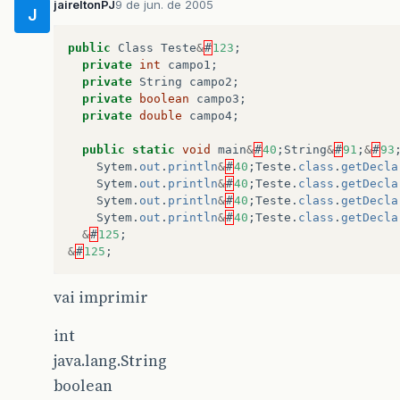
jaireltonPJ
9 de jun. de 2005
J
public
Class
Teste
&
#
123
;
private
int
campo1
;
private
String
campo2
;
private
boolean
campo3
;
private
double
campo4
;
public
static
void
main
&
#
40
;
String
&
#
91
;
&
#
93
Sytem
.
out
.
println
&
#
40
;
Teste
.
class
.
getDecla
Sytem
.
out
.
println
&
#
40
;
Teste
.
class
.
getDecla
Sytem
.
out
.
println
&
#
40
;
Teste
.
class
.
getDecla
Sytem
.
out
.
println
&
#
40
;
Teste
.
class
.
getDecla
&
#
125
;
&
#
125
;
vai imprimir
int
java.lang.String
boolean