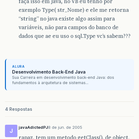
faça isso em Java, no VB eu tenho por
exemplo Type( str_Nome) e ele me retorna
“string” no java existe algo assim para
variáveis, não para campos do banco de
dados que ae eu uso o sql.Type vc’s sabem???
ALURA
Desenvolvimento Back-End Java
Sua Carreira em desenvolvimento back-end Java: dos
fundamentos à arquitetura de sistemas...
4 Respostas
javaAdictedPJ
8 de jun. de 2005
J
rapaz, tem um metodo getClass(), de object,