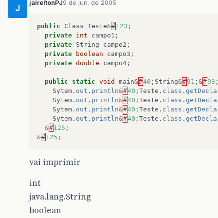
jaireltonPJ
9 de jun. de 2005
J
public
Class
Teste
&
#
123
;
private
int
campo1
;
private
String
campo2
;
private
boolean
campo3
;
private
double
campo4
;
public
static
void
main
&
#
40
;
String
&
#
91
;
&
#
93
Sytem
.
out
.
println
&
#
40
;
Teste
.
class
.
getDecla
Sytem
.
out
.
println
&
#
40
;
Teste
.
class
.
getDecla
Sytem
.
out
.
println
&
#
40
;
Teste
.
class
.
getDecla
Sytem
.
out
.
println
&
#
40
;
Teste
.
class
.
getDecla
&
#
125
;
&
#
125
;
vai imprimir
int
java.lang.String
boolean