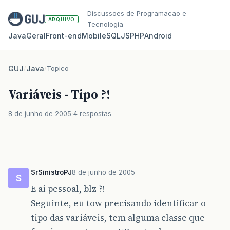
Discussoes de Programacao e
ARQUIVO
Tecnologia
Java
Geral
Front‑end
Mobile
SQL
JS
PHP
Android
GUJ
/
Java
/
Topico
Variáveis - Tipo ?!
8 de junho de 2005
4 respostas
SrSinistroPJ
8 de junho de 2005
S
E ai pessoal, blz ?!
Seguinte, eu tow precisando identificar o
tipo das variáveis, tem alguma classe que