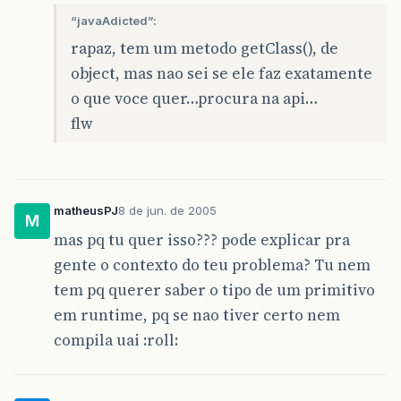
“javaAdicted”:
rapaz, tem um metodo getClass(), de
object, mas nao sei se ele faz exatamente
o que voce quer…procura na api…
flw
matheusPJ
8 de jun. de 2005
M
mas pq tu quer isso??? pode explicar pra
gente o contexto do teu problema? Tu nem
tem pq querer saber o tipo de um primitivo
em runtime, pq se nao tiver certo nem
compila uai :roll: