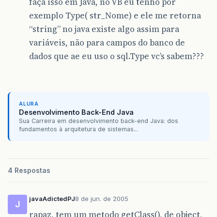
faça isso em Java, no VB eu tenho por
exemplo Type( str_Nome) e ele me retorna
“string” no java existe algo assim para
variáveis, não para campos do banco de
dados que ae eu uso o sql.Type vc’s sabem???
ALURA
Desenvolvimento Back-End Java
Sua Carreira em desenvolvimento back-end Java: dos
fundamentos à arquitetura de sistemas...
4 Respostas
javaAdictedPJ
8 de jun. de 2005
J
rapaz, tem um metodo getClass(), de object,