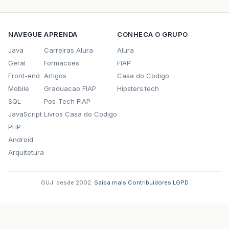
NAVEGUE
APRENDA
CONHECA O GRUPO
Java
Carreiras Alura
Alura
Geral
Formacoes
FIAP
Front-end
Artigos
Casa do Codigo
Mobile
Graduacao FIAP
Hipsters.tech
SQL
Pos-Tech FIAP
JavaScript
Livros Casa do Codigo
PHP
Android
Arquitetura
GUJ: desde 2002.
·
Saiba mais
·
Contribuidores
·
LGPD