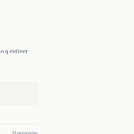
o q estiver
31 respostas