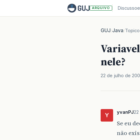
Discussoe
ARQUIVO
GUJ
Java
/
/
Topico
Variavel
nele?
22 de julho de 20
yvanPJ
22
Y
Se eu de
não exi