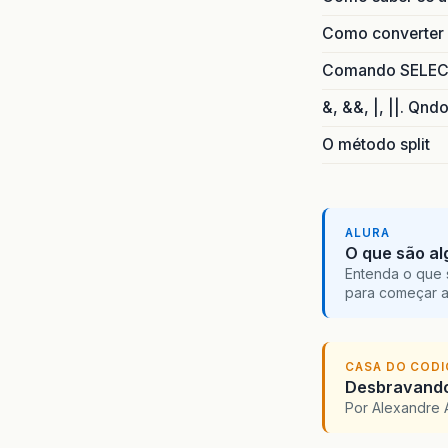
Como converter i
Comando SELECT 
&, &&, |, ||. Qnd
O método split
ALURA
O que são al
Entenda o que 
para começar 
CASA DO COD
Desbravando 
Por Alexandre 