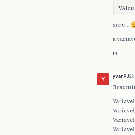
VAleu
sure…
a variav
t+
yvanPJ
22
Y
Resumin
Variave
Variavel
Variavel
Variavel