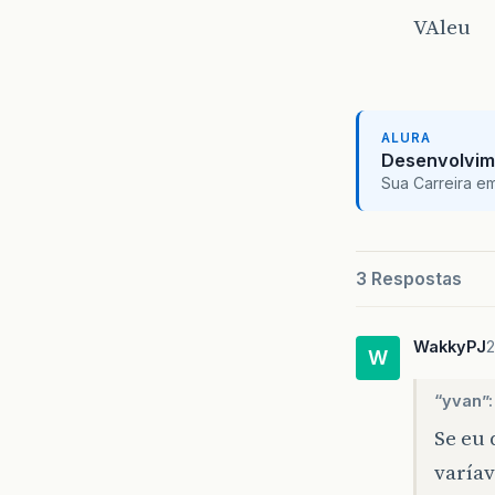
VAleu
ALURA
Desenvolvim
Sua Carreira e
3 Respostas
WakkyPJ
2
W
“yvan”:
Se eu 
varía