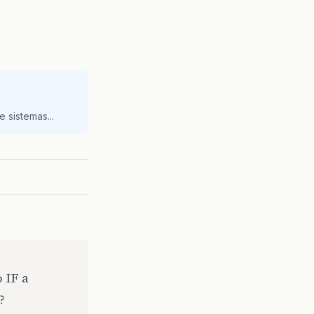
 sistemas...
 IF a
?