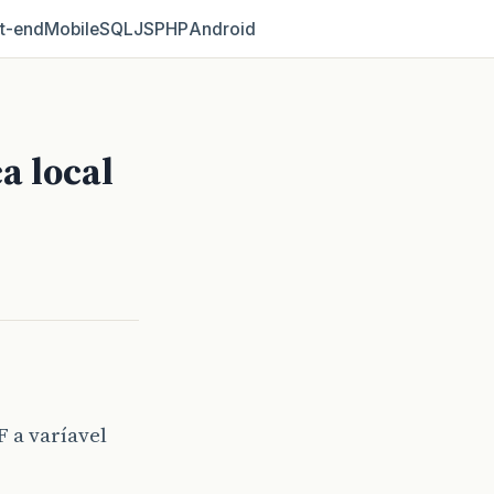
t‑end
Mobile
SQL
JS
PHP
Android
a local
 a varíavel