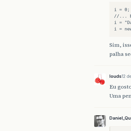
i = 0;
//... 
i = "D
Sim, iss
palha se
louds
12 d
Eu gosto
Uma pen
Daniel_Qu