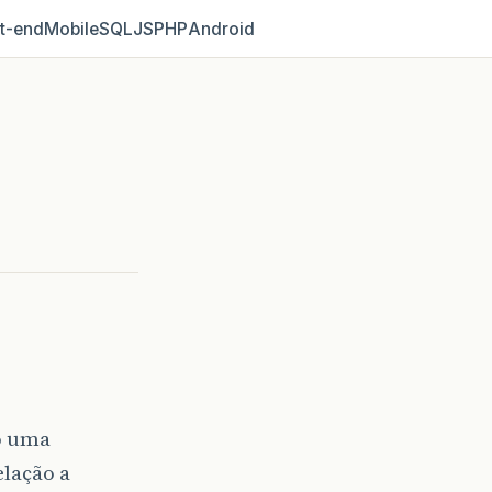
t‑end
Mobile
SQL
JS
PHP
Android
o uma
lação a