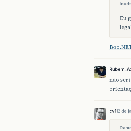
louds
Eu g
lega
Boo.NE
Rubem_A
não seri
orientaç
cv1
12 de j
Danie