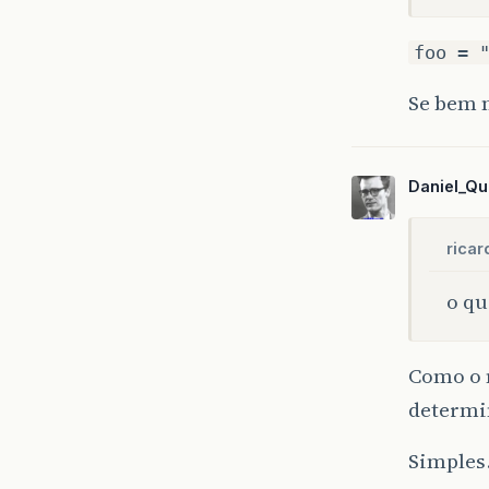
foo = 
Se bem 
Daniel_Qu
ricar
o qu
Como o 
determi
Simples