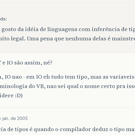
ds:
 gosto da idéia de linguagens com inferência de ti
ito legal. Uma pena que nenhuma delas é mainst
T
e IO são assim, né?
, IO nao - em IO eh tudo tem tipo, mas as variaveis
rminologia do VB, nao sei qual o nome certo pra iss
idere :D)
e jan. de 2005
ia de tipos é quando o compilador deduz o tipo m