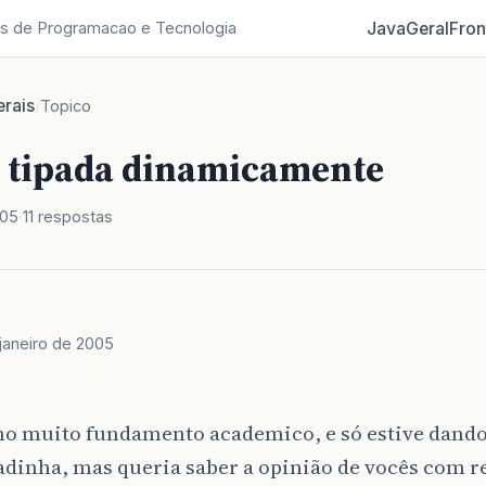
Java
Geral
Fron
s de Programacao e Tecnologia
rais
/
Topico
l tipada dinamicamente
005
11 respostas
 janeiro de 2005
ho muito fundamento academico, e só estive dand
dinha, mas queria saber a opinião de vocês com re