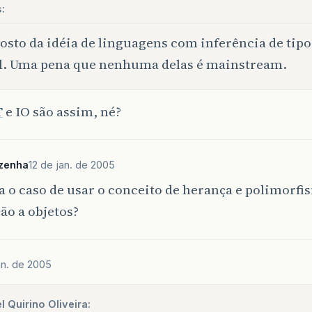
:
osto da idéia de linguagens com inferência de tip
l. Uma pena que nenhuma delas é mainstream.
T
e IO são assim, né?
zenha
12 de jan. de 2005
a o caso de usar o conceito de herança e polimorfi
ão a objetos?
an. de 2005
l Quirino Oliveira: