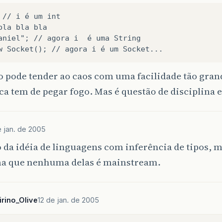
 // i é um int

bla bla bla

aniel"; // agora i  é uma String

o pode tender ao caos com uma facilidade tão gra
ca tem de pegar fogo. Mas é questão de disciplina 
e jan. de 2005
 da idéia de linguagens com inferência de tipos, m
a que nenhuma delas é mainstream.
irino_Olive
12 de jan. de 2005