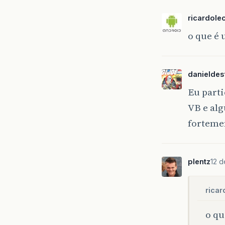
ricardole
o que é
danieldes
Eu parti
VB e alg
forteme
plentz
12 d
ricar
o qu