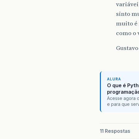
variáve
sinto m
muito é 
como o v
Gustavo
ALURA
O que é Pyth
programaçã
Acesse agora o
e para que serv
11 Respostas