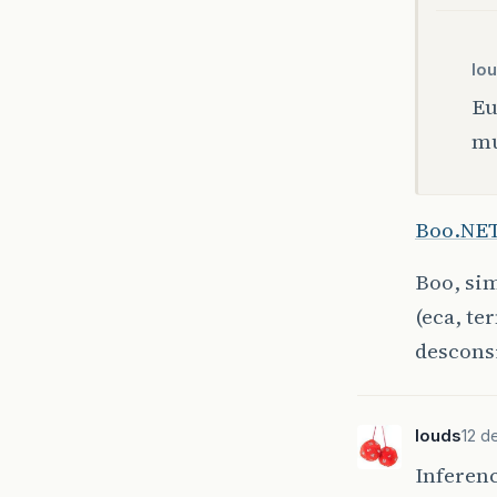
lou
Eu
mu
Boo.NE
Boo, sim
(eca, te
descons
louds
12 d
Inferenc