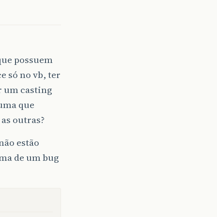
 que possuem
e só no vb, ter
r um casting
 uma que
 as outras?
não estão
cima de um bug