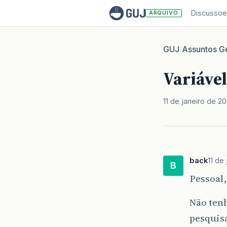
Discussoe
ARQUIVO
GUJ
Assuntos Ge
/
Variáve
11 de janeiro de 2
back
11 de
B
Pessoal,
Não ten
pesquisa