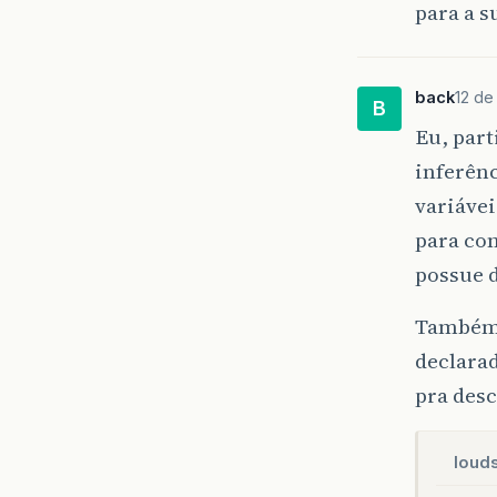
para a s
back
12 de
B
Eu, par
inferênc
variávei
para co
possue d
Também a
declarad
pra desc
louds