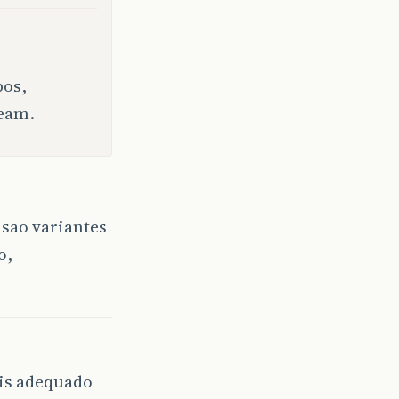
pos,
ream.
 sao variantes
o,
ais adequado