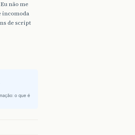
? Eu não me
me incomoda
ns de script
e
amação: o que é