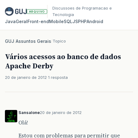
Discussoes de Programacao e
ARQUIVO
Tecnologia
Java
Geral
Front‑end
Mobile
SQL
JS
PHP
Android
GUJ
/
Assuntos Gerais
/
Topico
Vários acessos ao banco de dados
Apache Derby
20 de janeiro de 2012
1 resposta
Sansalone
20 de janeiro de 2012
Olá!
Estou com problemas para permitir que