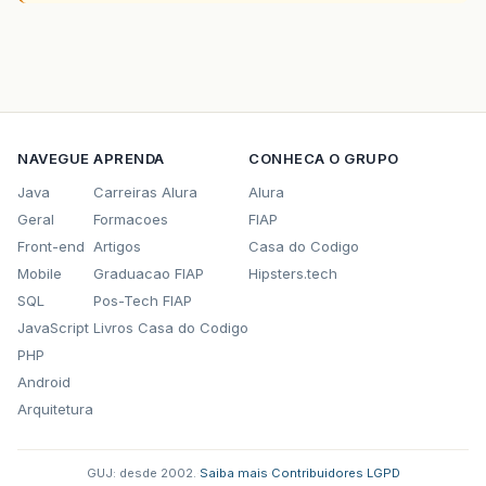
NAVEGUE
APRENDA
CONHECA O GRUPO
Java
Carreiras Alura
Alura
Geral
Formacoes
FIAP
Front-end
Artigos
Casa do Codigo
Mobile
Graduacao FIAP
Hipsters.tech
SQL
Pos-Tech FIAP
JavaScript
Livros Casa do Codigo
PHP
Android
Arquitetura
GUJ: desde 2002.
·
Saiba mais
·
Contribuidores
·
LGPD