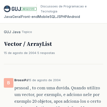
Discussoes de Programacao e
ARQUIVO
Tecnologia
Java
Geral
Front‑end
Mobile
SQL
JS
PHP
Android
GUJ
/
Java
/
Topico
Vector / ArrayList
15 de agosto de 2004
5 respostas
BrossiPJ
15 de agosto de 2004
B
pessoal , to com uma duvida. Quando utilizo
um vector, por exemplo, e adciono nele por
exemplo 20 objetos, apos adciona-los o certo