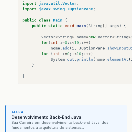
import
java.util.Vector
;
import
javax.swing.JOptionPane
;
public
class
Main
{
public
static
void
main
(
String
[]
args
)
{
Vector
<
String
>
nome
=
new
Vector
<
String
>
for
(
int
i
=
0
;
i
<
10
;
i
++
)
nome
.
add
(
i
,
JOptionPane
.
showInputD
for
(
int
i
=
0
;
i
<
10
;
i
++
)
System
.
out
.
println
(
nome
.
elementAt
(
}
}
ALURA
Desenvolvimento Back-End Java
Sua Carreira em desenvolvimento back-end Java: dos
fundamentos à arquitetura de sistemas...