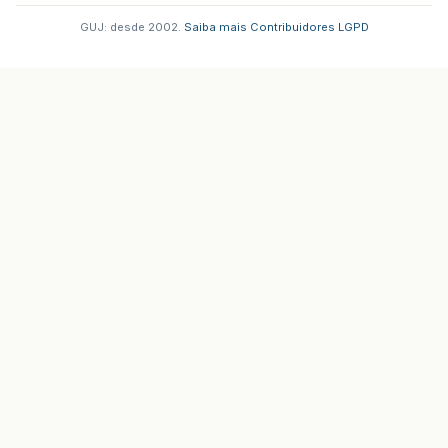
GUJ: desde 2002.
·
Saiba mais
·
Contribuidores
·
LGPD