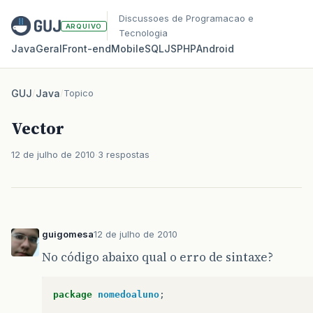
Discussoes de Programacao e
ARQUIVO
Tecnologia
Java
Geral
Front‑end
Mobile
SQL
JS
PHP
Android
GUJ
/
Java
/
Topico
Vector
12 de julho de 2010
3 respostas
guigomesa
12 de julho de 2010
No código abaixo qual o erro de sintaxe?
package
nomedoaluno
;