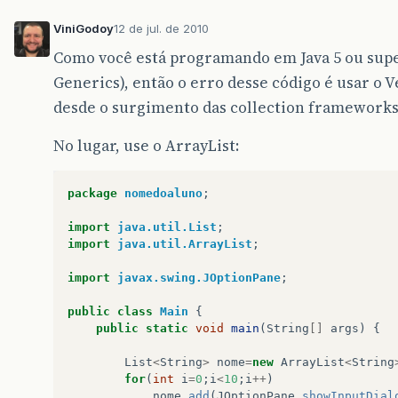
ViniGodoy
12 de jul. de 2010
Como você está programando em Java 5 ou super
Generics), então o erro desse código é usar o 
desde o surgimento das collection frameworks, 
No lugar, use o ArrayList:
package
nomedoaluno
;
import
java.util.List
;
import
java.util.ArrayList
;
import
javax.swing.JOptionPane
;
public
class
Main
{
public
static
void
main
(
String
[]
args
)
{
List
<
String
>
nome
=
new
ArrayList
<
String
for
(
int
i
=
0
;
i
<
10
;
i
++
)
nome
.
add
(
JOptionPane
.
showInputDial