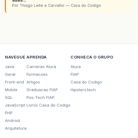
Por Thiago Leite e Carvalho — Casa do Codigo
NAVEGUE
APRENDA
CONHECA O GRUPO
Java
Carreiras Alura
Alura
Geral
Formacoes
FIAP
Front-end
Artigos
Casa do Codigo
Mobile
Graduacao FIAP
Hipsters.tech
SQL
Pos-Tech FIAP
JavaScript
Livros Casa do Codigo
PHP
Android
Arquitetura