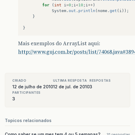
for
(
int
i
=
0
;
i
<
10
;
i
++
)
System
.
out
.
println
(
nome
.
get
(
i
));
}
}
Mais exemplos do ArrayList aqui:
http://www.guj.com.br/posts/list/74068.java#389
CRIADO
ULTIMA RESPOSTA
RESPOSTAS
12 de julho de 2010
12 de jul. de 2010
3
PARTICIPANTES
3
Topicos relacionados
Como saber se um mes tem 4 ou 5 semanas?
31 respostas